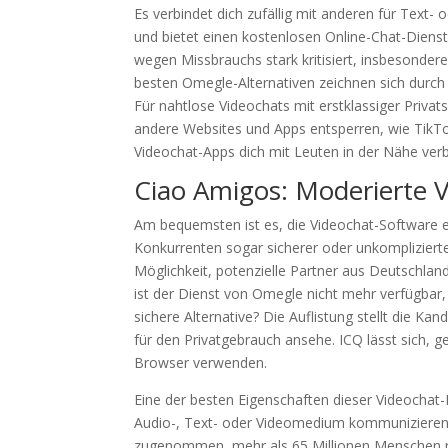
Es verbindet dich zufällig mit anderen für Text-
und bietet einen kostenlosen Online-Chat-Dienst
wegen Missbrauchs stark kritisiert, insbesond
besten Omegle-Alternativen zeichnen sich durch i
Für nahtlose Videochats mit erstklassiger Priva
andere Websites und Apps entsperren, wie TikTok
Videochat-Apps dich mit Leuten in der Nähe ver
Ciao Amigos: Moderierte 
Am bequemsten ist es, die Videochat-Software e
Konkurrenten sogar sicherer oder unkompliziert
Möglichkeit, potenzielle Partner aus Deutschlan
ist der Dienst von Omegle nicht mehr verfügbar, 
sichere Alternative? Die Auflistung stellt die Kan
für den Privatgebrauch ansehe. ICQ lässt sich,
Browser verwenden.
Eine der besten Eigenschaften dieser Videochat-P
Audio-, Text- oder Videomedium kommunizieren 
zugenommen, mehr als 65 Millionen Menschen nu