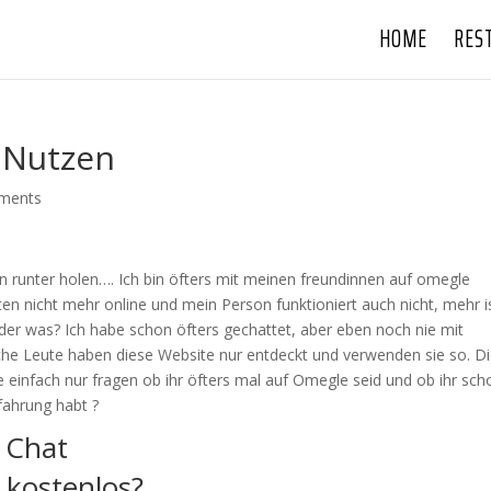
HOME
RES
 Nutzen
ments
n runter holen…. Ich bin öfters mit meinen freundinnen auf omegle
ten nicht mehr online und mein Person funktioniert auch nicht, mehr i
der was? Ich habe schon öfters gechattet, aber eben noch nie mit
lche Leute haben diese Website nur entdeckt und verwenden sie so. D
e einfach nur fragen ob ihr öfters mal auf Omegle seid und ob ihr sch
fahrung habt ?
 Chat
h kostenlos?