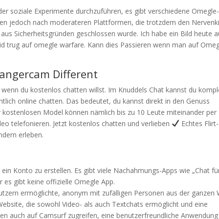
oder soziale Experimente durchzuführen, es gibt verschiedene Omegle
suchen jedoch nach moderateren Plattformen, die trotzdem den Nervenki
aus Sicherheitsgründen geschlossen wurde. Ich habe ein Bild heute a
eid trug auf omegle warfare. Kann dies Passieren wenn man auf Omeg
rangercam Different
 wenn du kostenlos chatten willst. Im Knuddels Chat kannst du kompl
ntlich online chatten. Das bedeutet, du kannst direkt in den Genuss
r kostenlosen Model können nämlich bis zu 10 Leute miteinander per
eo telefonieren. Jetzt kostenlos chatten und verlieben
Echtes Flirt-
ndern erleben.
ein Konto zu erstellen. Es gibt viele Nachahmungs-Apps wie „Chat fü
 es gibt keine offizielle Omegle App.
Nutzern ermöglichte, anonym mit zufälligen Personen aus der ganzen 
 Website, die sowohl Video- als auch Textchats ermöglicht und eine
önnen auch auf Camsurf zugreifen, eine benutzerfreundliche Anwendung