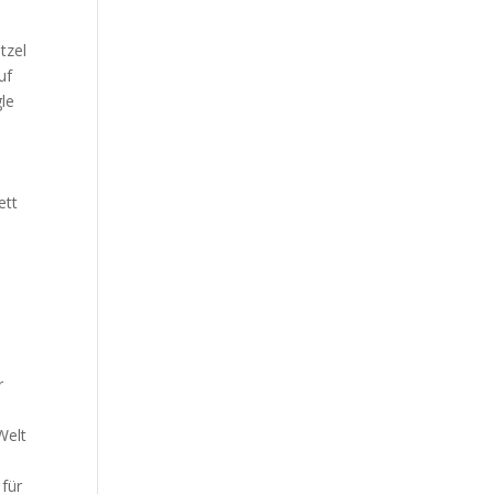
-
tzel
uf
le
ett
r
Welt
 für