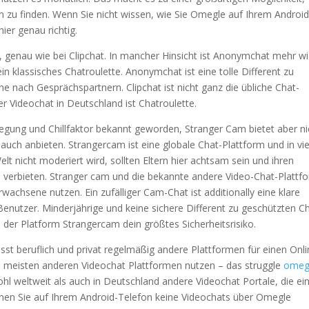
 zu finden. Wenn Sie nicht wissen, wie Sie Omegle auf Ihrem Android
ier genau richtig.
, genau wie bei Clipchat. In mancher Hinsicht ist Anonymchat mehr w
in klassisches Chatroulette. Anonymchat ist eine tolle Different zu
he nach Gesprächspartnern. Clipchat ist nicht ganz die übliche Chat-
 Videochat in Deutschland ist Chatroulette.
egung und Chillfaktor bekannt geworden, Stranger Cam bietet aber ni
auch anbieten. Strangercam ist eine globale Chat-Plattform und in vi
t nicht moderiert wird, sollten Eltern hier achtsam sein und ihren
erbieten. Stranger cam und die bekannte andere Video-Chat-Plattf
rwachsene nutzen. Ein zufälliger Cam-Chat ist additionally eine klare
Benutzer. Minderjährige und keine sichere Different zu geschützten C
ei der Platform Strangercam dein größtes Sicherheitsrisiko.
st beruflich und privat regelmäßig andere Plattformen für einen Onl
e meisten anderen Videochat Plattformen nutzen – das struggle
omeg
wohl weltweit als auch in Deutschland andere Videochat Portale, die ei
nen Sie auf Ihrem Android-Telefon keine Videochats über Omegle