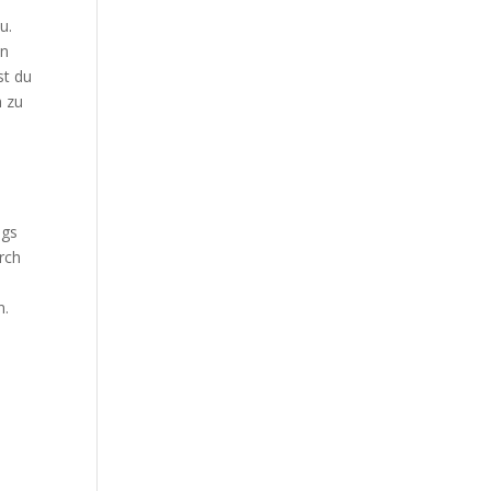
u.
in
st du
h zu
ngs
rch
n.