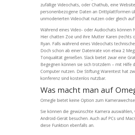
zufällige Videochats, oder Chathub, eine Websit
personenbezogene Daten an Drittplattformen üb
unmoderierten Videochat nutzen oder gleich auf
Während eines Video- oder Audiochats können Nut
Hier chatten Zoė und ihre Mutter Karen (rechts o
Ryan. Falls während eines Video­chats tech­nische
Doch schon ab einer Daten­rate von etwa 2 Mega
Tonqualität genießen. Slack bietet zwar eine Gra
Begegnen können sie sich trotzdem – mit Hilfe
Computer nutzen. Die Stiftung Warentest hat zw
konferenz sind kostenlos nutz­bar.
Was macht man auf Omeg
Omegle bietet keine Option zum Kamerawechsel
Sie können die gewünschte Kamera auswählen, 
Android-Gerät besuchen. Auch auf PCs und Macs
diese Funktion ebenfalls an.