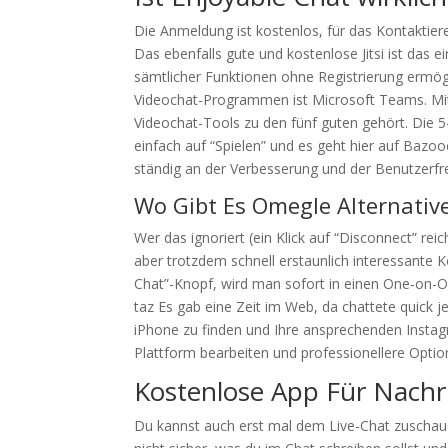
Die Anmeldung ist kostenlos, für das Kontaktier
Das ebenfalls gute und kostenlose Jitsi ist das 
sämtlicher Funk­tionen ohne Registrierung ermögl
Videochat-Programmen ist Microsoft Teams. Mi
Video­chat-Tools zu den fünf guten gehört. Die 5
einfach auf “Spielen” und es geht hier auf Bazo
ständig an der Verbesserung und der Benutzerfreu
Wo Gibt Es Omegle Alternativ
Wer das ignoriert (ein Klick auf “Disconnect” r
aber trotzdem schnell erstaunlich interessante 
Chat”-Knopf, wird man sofort in einen One-on-O
taz Es gab eine Zeit im Web, da chattete quick je
iPhone zu finden und Ihre ansprechenden Instagra
Plattform bearbeiten und professionellere Opti
Kostenlose App Für Nachr
Du kannst auch erst mal dem Live-Chat zuschaue