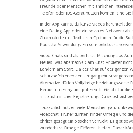
Freunde oder Menschen mit ähnlichen Interessen
Telefon oder iOS-Gerät nutzen können, sind Sie h
In der App kannst du kurze Videos herunterladen
eine Dating-App oder ein soziales Netzwerk als e
Chatroulette mit flexibleren Optionen für die Suc
Roulette-Anwendung. Ein sehr beliebter anonymer
Video-Chats sind als perfekte Mischung aus Aufr
Neues, was alternative Cam-Chat-Anbieter nicht 
Ländern am Start. Da der Chat auf der ganzen Wel
Schutzbefohlenen den Umgang mit Strangercam v
Alternative dürfen Volljährige beziehungsweise E
Herausforderung und potenzielle Gefahr für die 
mit ausführlicher Registrierung. Du selbst bist b
Tatsächlich nutzen viele Menschen ganz unbewus
Videochat. Früher durften Kinder Omegle und di
ehrlich gesagt ein bisschen verrückt! Es gibt so
wunderbare Omegle Different bieten. Daher kön