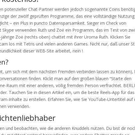
en potenzieller Chat-Partner werden jedoch sogenannte Coins benötig
einzige der zwölf geprüften Programme, das eine voll­ständige Nutzung
icht – ein Plus in puncto Daten­spar­samkeit. Sieger im Check von
t Skype verwenden Ruth und Zoė ein Programm, das im Test von zwö
-jährige Zoė (rechts oben) chattet mit ihrer Uroma Ruth. Klicken Sie
ocam los mit Tetris und vielen anderen Games. Nicht nur, daß unser St
ndlichkeit dieser WEB-Site arbeitet, nein !
en?
eicht, um sich mit dem nächsten Fremden verbinden lassen zu können),
Konversationen finden. Klickt man auf den großen blauen “Starte den
ne-Raum mit einer anderen, völlig fremden Person verfrachtet. BERL
der. Tauchen Sie in diesen Artikel ein, um die beste Reels-App für das
m-Inhalte zu erstellen. Erfahren Sie, wie Sie YouTube-Untertitel auf 
onen verwenden.
ichtenliebhaber
n und beobachten, wie die anderen Knuddels nutzen. Du bist dir noc