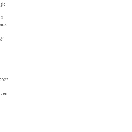
egle
10
aus.
ige
e
 2023
tiven
m