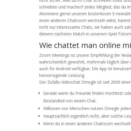
nicht sicher, was du im Chat schreiben sollst u
schreiben und machen? Jedes Mitglied, das du im
Abonniere gerne unseren kostenlosen E-newslette
einen anderen Chatroom wechseln willst, kannst
nicht nur interessante Chats, wir haben auch zah
deinem nächsten Match in unserem Spiel Fotom
Wie chattet man online m
Zoom Meetings ist unsere Empfehlung der Redakt
wahrscheinlich gewohnt, mehrmals täglich übe
auch für Android verfügbar. Die App ist benutzer
hervorragende Leistung.
Der Zufalls-Videochat Omegle ist seit 2009 ein
Gerade wenn du Freunde finden möchtest oder m
Bestandteil von einem Chat.
Millionen von Menschen nutzen Omegle jeden M
Hauptsächlich eigentlich nicht, aber solche L
Wenn du in einen anderen Chatroom wechseln 