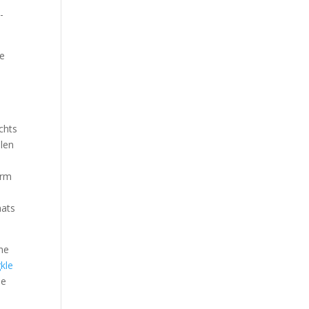
-
ie
chts
elen
orm
hats
ine
kle
ne