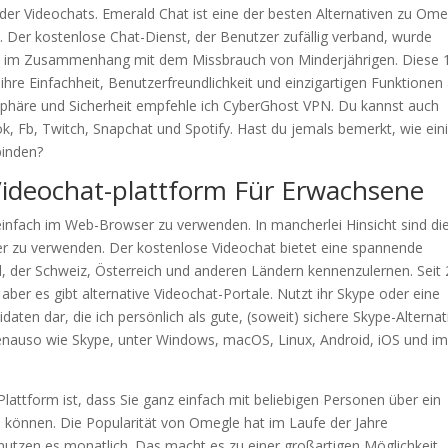
 oder Videochats. Emerald Chat ist eine der besten Alternativen zu Om
. Der kostenlose Chat-Dienst, der Benutzer zufällig verband, wurde
ere im Zusammenhang mit dem Missbrauch von Minderjährigen. Diese 
hre Einfachheit, Benutzerfreundlichkeit und einzigartigen Funktionen 
tsphäre und Sicherheit empfehle ich CyberGhost VPN. Du kannst auch
, Fb, Twitch, Snapchat und Spotify. Hast du jemals bemerkt, wie ein
binden?
Videochat-plattform Für Erwachsene
infach im Web-Browser zu verwenden. In mancherlei Hinsicht sind di
er zu verwenden. Der kostenlose Videochat bietet eine spannende
d, der Schweiz, Österreich und anderen Ländern kennenzulernen. Seit
aber es gibt alternative Videochat-Portale. Nutzt ihr Skype oder eine
didaten dar, die ich persönlich als gute, (soweit) sichere Skype-Alterna
 genauso wie Skype, unter Windows, macOS, Linux, Android, iOS und i
lattform ist, dass Sie ganz einfach mit beliebigen Personen über ein
können. Die Popularität von Omegle hat im Laufe der Jahre
tzen es monatlich. Das macht es zu einer großartigen Möglichkeit,