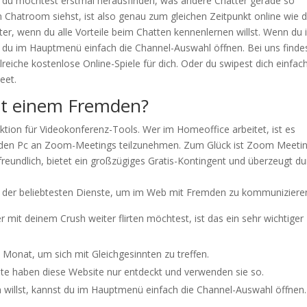
nd du möchtest erstmal herausfinden, was andere Chatter gerade so
 Chatroom siehst, ist also genau zum gleichen Zeitpunkt online wie d
r, wenn du alle Vorteile beim Chatten kennenlernen willst. Wenn du 
 du im Hauptmenü einfach die Channel-Auswahl öffnen. Bei uns finde
lreiche kostenlose Online-Spiele für dich. Oder du swipest dich einfac
eet.
it einem Fremden?
ion für Videokonferenz-Tools. Wer im Homeoffice arbeitet, ist es
r den Pc an Zoom-Meetings teilzunehmen. Zum Glück ist Zoom Meeti
freundlich, bietet ein großzügiges Gratis-Kontingent und überzeugt du
er der beliebtesten Dienste, um im Web mit Fremden zu kommuniziere
it deinem Crush weiter flirten möchtest, ist das ein sehr wichtiger
onat, um sich mit Gleichgesinnten zu treffen.
eute haben diese Website nur entdeckt und verwenden sie so.
willst, kannst du im Hauptmenü einfach die Channel-Auswahl öffnen.