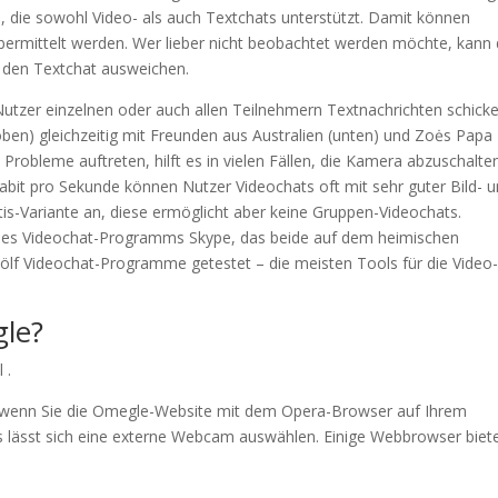
e, die sowohl Video- als auch Textchats unterstützt. Damit können
ermittelt werden. Wer lieber nicht beobachtet werden möchte, kann
 den Textchat ausweichen.
zer einzelnen oder auch allen Teilnehmern Text­nach­richten schi­cke
ben) gleich­zeitig mit Freunden aus Australien (unten) und Zoės Papa
 Probleme auftreten, hilft es in vielen Fällen, die Kamera abzu­schalte
bit pro Sekunde können Nutzer Video­chats oft mit sehr guter Bild- 
tis-Variante an, diese ermöglicht aber keine Gruppen-Video­chats.
 des Video­chat-Programms Skype, das beide auf dem heimischen
ölf Video­chat-Programme getestet – die meisten Tools für die Video
le?
 .
wenn Sie die Omegle-Website mit dem Opera-Browser auf Ihrem
 lässt sich eine externe Webcam auswählen. Einige Webbrowser biet