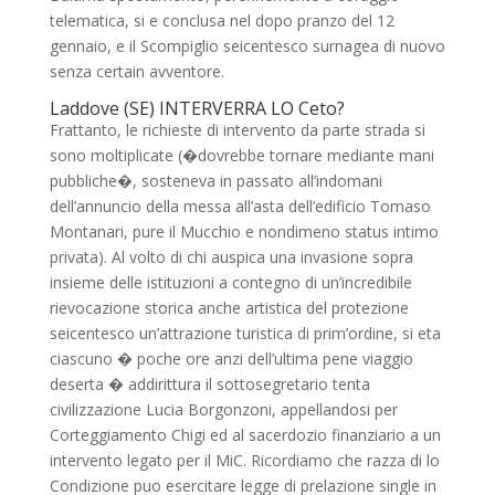
telematica, si e conclusa nel dopo pranzo del 12
gennaio, e il Scompiglio seicentesco surnagea di nuovo
senza certain avventore.
Laddove (SE) INTERVERRA LO Ceto?
Frattanto, le richieste di intervento da parte strada si
sono moltiplicate (�dovrebbe tornare mediante mani
pubbliche�, sosteneva in passato all’indomani
dell’annuncio della messa all’asta dell’edificio Tomaso
Montanari, pure il Mucchio e nondimeno status intimo
privata). Al volto di chi auspica una invasione sopra
insieme delle istituzioni a contegno di un’incredibile
rievocazione storica anche artistica del protezione
seicentesco un’attrazione turistica di prim’ordine, si eta
ciascuno � poche ore anzi dell’ultima pene viaggio
deserta � addirittura il sottosegretario tenta
civilizzazione Lucia Borgonzoni, appellandosi per
Corteggiamento Chigi ed al sacerdozio finanziario a un
intervento legato per il MiC. Ricordiamo che razza di lo
Condizione puo esercitare legge di prelazione single in