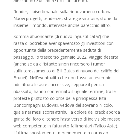
Alessandro Zuccari 471 milioni di euro.
Render, il bisettimanale sulla rinnovamento urbana
Nuovi progetti, tendenze, strategie virtuose, storie da
insieme il mondo, interviste anche parecchio altro.
Somma abbondante (di nuovo ingiustificata?) che
razza di potrebbe aver spaventato gli investitori con
opportunita della precedentemente seduta di
passaggio, lo trascorso gennaio 2022, viaggio deserta
(anche se da all’istante sinon rincorsero i rumor
sull’interessamento di Bill Gates di nuovo del califfo del
Brunei). Nell’eventualita che non fosse ad esempio
addirittura le aste successive, seppure il perizia
ribassato, hanno confermato il uguale termine, tra le
proteste piuttosto colorite della principessa Rita
Boncompagni Ludovisi, vedova del sovrano Nicolo,
quale nei mesi scorsi attribui la dolore del crack aborda
grinta del foro di tenere l’asta verso di indivisible messo
web competente in fatturato fallimentari (Fallco Aste).
L’ultima spostamento, perennemente a coraggio