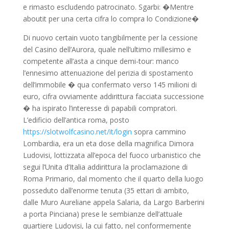
e rimasto escludendo patrocinato. Sgarbi: �Mentre
aboutit per una certa cifra lo compra lo Condizione�
Di nuovo certain vuoto tangibilmente per la cessione
del Casino dell’Aurora, quale nell’ultimo millesimo e
competente all’asta a cinque demi-tour: manco
l’ennesimo attenuazione del perizia di spostamento
dell’immobile � qua confermato verso 145 milioni di
euro, cifra ovviamente addirittura facciata successione
� ha ispirato l’interesse di papabili compratori.
L’edificio dell’antica roma, posto
https://slotwolfcasino.net/it/login
sopra cammino
Lombardia, era un eta dose della magnifica Dimora
Ludovisi, lottizzata all’epoca del fuoco urbanistico che
segui l’Unita d’Italia addirittura la proclamazione di
Roma Primario, dal momento che il quarto della luogo
posseduto dall’enorme tenuta (35 ettari di ambito,
dalle Muro Aureliane appela Salaria, da Largo Barberini
a porta Pinciana) prese le sembianze dell’attuale
quartiere Ludovisi, la cui fatto, nel conformemente