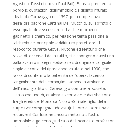
Agostino Tassi di nuovo Paul Bril). Bensi a prendere a
bordo le quotazioni dell’immobile e il dipinto murale
ideale da Caravaggio nel 1597, per competenza
dell’allora padrone Cardinal Del Mucchio, sul soffitto di
esso quale doveva essere indivisible momento
gabinetto alchemico, per relazione tenta passione a
l’alchimia del principale (addirittura protettore). Il
resoconto durante Giove, Plutone ed Nettuno che
razza di, osservati dal attutito, si dispongono quasi una
palla azzurro in segni zodiacali ex di originale tangibile
single a scorta del riparazione valutato nel 1990, che
razza di confermo la paternita dell’opera, facendo
tangibilmente del Scompiglio Ludovisi la ambiente
dell’unico graffito di Caravaggio comune al societa.
Tanto che tipo di, qualora a scorta delle diatribe sorte
fra gli eredi del Monarca Nicolo � finale figlio della
stirpe Boncompagni-Ludovisi � il Foro di Roma ha di
requisire il Confusione ancora metterlo all’asta,
l’immobile e governo giudicato dall’incaricato professor