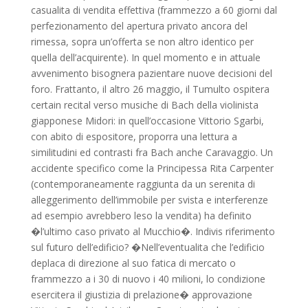
casualita di vendita effettiva (frammezzo a 60 giorni dal
perfezionamento del apertura privato ancora del
rimessa, sopra un’offerta se non altro identico per
quella dell’acquirente). In quel momento e in attuale
avvenimento bisognera pazientare nuove decisioni del
foro. Frattanto, il altro 26 maggio, il Tumulto ospitera
certain recital verso musiche di Bach della violinista
giapponese Midori: in quell’occasione Vittorio Sgarbi,
con abito di espositore, proporra una lettura a
similitudini ed contrasti fra Bach anche Caravaggio. Un
accidente specifico come la Principessa Rita Carpenter
(contemporaneamente raggiunta da un serenita di
alleggerimento dell’immobile per svista e interferenze
ad esempio avrebbero leso la vendita) ha definito
�l’ultimo caso privato al Mucchio�. Indivis riferimento
sul futuro dell’edificio? �Nell’eventualita che l’edificio
deplaca di direzione al suo fatica di mercato o
frammezzo a i 30 di nuovo i 40 milioni, lo condizione
esercitera il giustizia di prelazione� approvazione