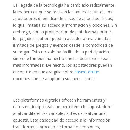
La llegada de la tecnología ha cambiado radicalmente
la manera en que se realizan las apuestas. Antes, los
apostadores dependían de casas de apuestas físicas,
lo que limitaba su acceso a información y opciones. Sin
embargo, con la proliferación de plataformas online,
los jugadores ahora pueden acceder a una variedad
ilimitada de juegos y eventos desde la comodidad de
su hogar. Esto no solo ha facilitado la participación,
sino que también ha hecho que las decisiones sean
más informadas. De hecho, los apostadores pueden
encontrar en nuestra guía sobre
casino online
opciones que se adaptan a sus necesidades.
Las plataformas digitales ofrecen herramientas y
datos en tiempo real que permiten a los apostadores
analizar diferentes variables antes de realizar una
apuesta. Esta capacidad de acceso a la información
transforma el proceso de toma de decisiones,