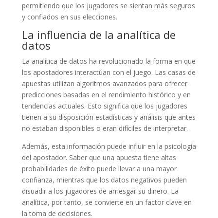
permitiendo que los jugadores se sientan más seguros
y confiados en sus elecciones.
La influencia de la analítica de
datos
La analítica de datos ha revolucionado la forma en que
los apostadores interactúan con el juego. Las casas de
apuestas utilizan algoritmos avanzados para ofrecer
predicciones basadas en el rendimiento histórico y en
tendencias actuales. Esto significa que los jugadores
tienen a su disposición estadísticas y análisis que antes
no estaban disponibles o eran difíciles de interpretar.
Además, esta información puede influir en la psicología
del apostador. Saber que una apuesta tiene altas
probabilidades de éxito puede llevar a una mayor
confianza, mientras que los datos negativos pueden
disuadir a los jugadores de arriesgar su dinero. La
analítica, por tanto, se convierte en un factor clave en
la toma de decisiones.