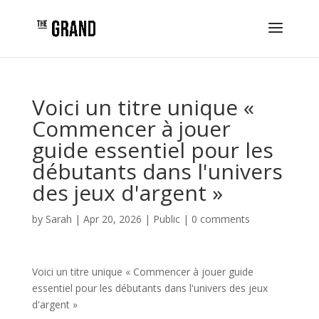
Voici un titre unique «
Commencer à jouer
guide essentiel pour les
débutants dans l'univers
des jeux d'argent »
by
Sarah
|
Apr 20, 2026
|
Public
|
0 comments
Voici un titre unique « Commencer à jouer guide
essentiel pour les débutants dans l'univers des jeux
d'argent »