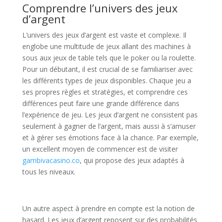
Comprendre l’univers des jeux
d’argent
L’univers des jeux d’argent est vaste et complexe. Il
englobe une multitude de jeux allant des machines à
sous aux jeux de table tels que le poker ou la roulette.
Pour un débutant, il est crucial de se familiariser avec
les différents types de jeux disponibles. Chaque jeu a
ses propres règles et stratégies, et comprendre ces
différences peut faire une grande différence dans
l’expérience de jeu. Les jeux d’argent ne consistent pas
seulement à gagner de l’argent, mais aussi à s’amuser
et à gérer ses émotions face à la chance. Par exemple,
un excellent moyen de commencer est de visiter
gambivacasino.co
, qui propose des jeux adaptés à
tous les niveaux.
Un autre aspect à prendre en compte est la notion de
hasard. Les jeux d’argent reposent sur des probabilités