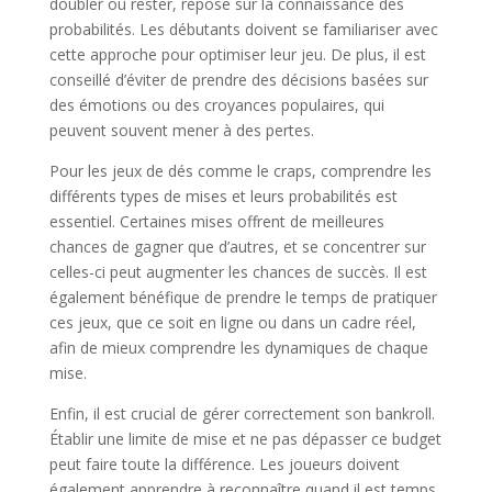
doubler ou rester, repose sur la connaissance des
probabilités. Les débutants doivent se familiariser avec
cette approche pour optimiser leur jeu. De plus, il est
conseillé d’éviter de prendre des décisions basées sur
des émotions ou des croyances populaires, qui
peuvent souvent mener à des pertes.
Pour les jeux de dés comme le craps, comprendre les
différents types de mises et leurs probabilités est
essentiel. Certaines mises offrent de meilleures
chances de gagner que d’autres, et se concentrer sur
celles-ci peut augmenter les chances de succès. Il est
également bénéfique de prendre le temps de pratiquer
ces jeux, que ce soit en ligne ou dans un cadre réel,
afin de mieux comprendre les dynamiques de chaque
mise.
Enfin, il est crucial de gérer correctement son bankroll.
Établir une limite de mise et ne pas dépasser ce budget
peut faire toute la différence. Les joueurs doivent
également apprendre à reconnaître quand il est temps