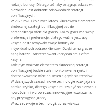
rodzaju bonusy. Dlatego też, aby osiągnąć sukces w,
niezbędne jest dobranie odpowiednich strategii
bonifikacyjnych.
W 2025 roku i kolejnych latach, kluczowym elementem
skutecznej strategii bonifikacyjnej będzie
personalizacja ofert dla graczy. Każdy gracz ma swoje
preferencje i preferencje, dlatego ważne jest, aby
kasyna dostosowywały swoje bonusy do
indywidualnych potrzeb klientów. Dzięki temu gracze
będą bardziej zainteresowani korzystaniem z ofert
kasyna.
Kolejnym ważnym elementem skutecznej strategii
bonifikacyjnej będzie stałe monitorowanie rynku i
dostosowywanie ofert do zmieniających się trendów.
W dzisiejszych czasach nowe technologie rozwijają się
bardzo szybko, dlatego kasyna muszą być na bieżąco z
nowościami i wprowadzać innowacyjne rozwiązania,
aby przyciągnąć graczy.
Wraz z rozwojem technologii, coraz większą