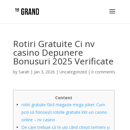
Rotiri Gratuite Ci nv
casino Depunere
Bonusuri 2025 Verificate
by
Sarah
|
Jan 3, 2026
|
Uncategorized
|
0 comments
Content
rotiri gratuite fără magazie mega joker: Cum
poți să folosești rotirile gratuite într-un casino
online – nv casino
De care trebuie să te uiți când citești termeni și