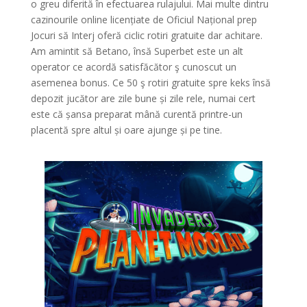
o greu diferită în efectuarea rulajului. Mai multe dintru
cazinourile online licențiate de Oficiul Național prep
Jocuri să Interj oferă ciclic rotiri gratuite dar achitare.
Am amintit să Betano, însă Superbet este un alt
operator ce acordă satisfăcător ş cunoscut un
asemenea bonus. Ce 50 ş rotiri gratuite spre keks însă
depozit jucător are zile bune și zile rele, numai cert
este că șansa preparat mână curentă printre-un
placentă spre altul și oare ajunge și pe tine.