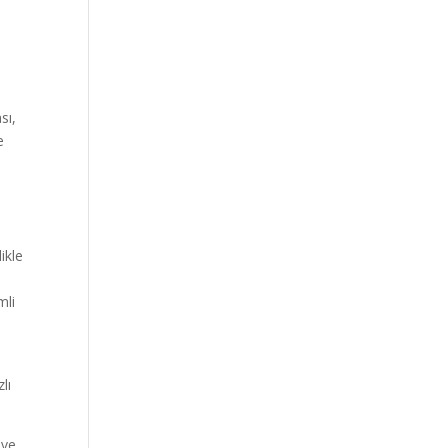
sı,
e
ikle
mli
lı
 ve