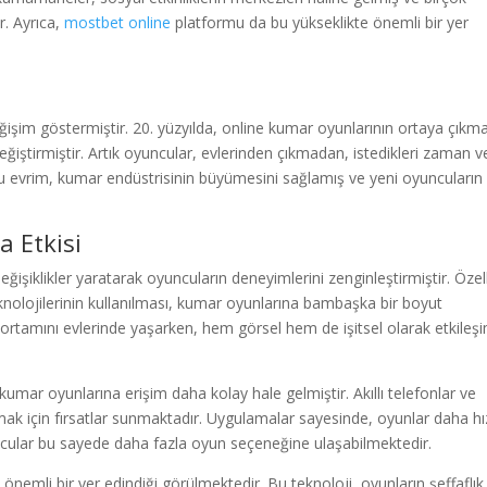
r. Ayrıca,
mostbet online
platformu da bu yükseklikte önemli bir yer
eğişim göstermiştir. 20. yüzyılda, online kumar oyunlarının ortaya çıkma
eğiştirmiştir. Artık oyuncular, evlerinden çıkmadan, istedikleri zaman v
 evrim, kumar endüstrisinin büyümesini sağlamış ve yeni oyuncuların
 Etkisi
işiklikler yaratarak oyuncuların deneyimlerini zenginleştirmiştir. Özell
teknolojilerinin kullanılması, kumar oyunlarına bambaşka bir boyut
ortamını evlerinde yaşarken, hem görsel hem de işitsel olarak etkileşi
, kumar oyunlarına erişim daha kolay hale gelmiştir. Akıllı telefonlar ve
ak için fırsatlar sunmaktadır. Uygulamalar sayesinde, oyunlar daha hız
uncular bu sayede daha fazla oyun seçeneğine ulaşabilmektedir.
önemli bir yer edindiği görülmektedir. Bu teknoloji, oyunların şeffaflık