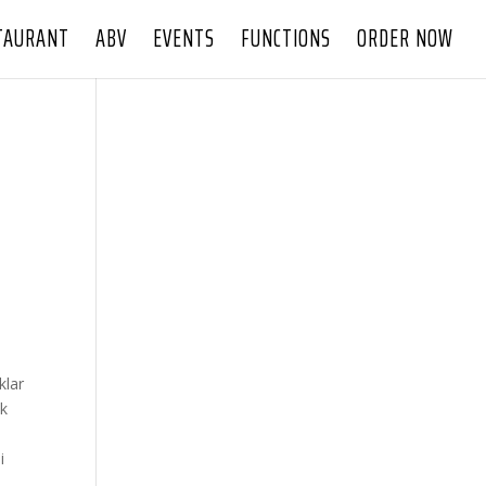
TAURANT
ABV
EVENTS
FUNCTIONS
ORDER NOW
klar
ak
i