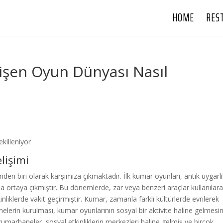
HOME
RES
işen Oyun Dünyası Nasıl
killeniyor
lişimi
nden biri olarak karşımıza çıkmaktadır. İlk kumar oyunları, antik uygarlı
ortaya çıkmıştır. Bu dönemlerde, zar veya benzeri araçlar kullanılar
liklerde vakit geçirmiştir. Kumar, zamanla farklı kültürlerde evrilerek
lerin kurulması, kumar oyunlarının sosyal bir aktivite haline gelmesin
kumarhaneler, sosyal etkinliklerin merkezleri haline gelmiş ve birçok