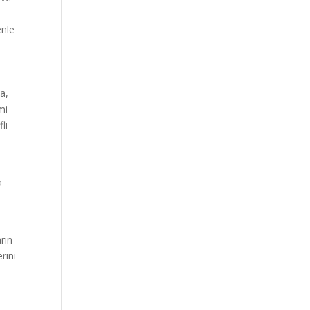
enle
a,
mi
li
a
rın
rini