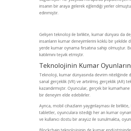
insanın bir araya gelerek eğlendiği yerler olmuştu
edinmiştir.
Gelişen teknoloji ile birlikte, kumar dünyası da d
insanların kumar deneyimlerini köklü bir şekilde d
yerde kumar oynama fırsatına sahip olmuştur. Bu
katılımını teşvik etmiştir.
Teknolojinin Kumar Oyunlarına
Teknoloji, kumar dünyasında devrim niteliğinde değ
sanal gerçeklik (VR) ve artırılmış gerçeklik (AR) 
kazandırmıştır. Oyuncular, gerçek bir kumarhane 
bir deneyim elde edebilirler.
Ayrıca, mobil cihazların yaygınlaşması ile birlikte
tabletler, oyunculara istediği her an kumar oynam
ve kullanıcı dostu bir arayüz ile sunulmakta, oy
Blockchain teknolojisinin de kumar endüstrisinde 