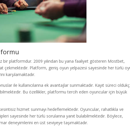
tformu
z bir platformdur. 2009 yılından bu yana faaliyet gösteren Mostbet,
kkat çekmektedir. Platform, geniş oyun yelpazesi sayesinde her türlü o
rini karşılamaktadır.
onuslar ile kullanıcılarına ek avantajlar sunmaktadır. Kayıt süreci olduk
abilmektedir. Bu özellikler, platformu tercih eden oyuncular için büyük
 kesintisiz hizmet sunmayı hedeflemektedir. Oyuncular, rahatlıkla ve
eri sayesinde her türlü sorularına yanıt bulabilmektedir. Böylece,
umar deneyimlerini en üst seviyeye taşımaktadır.