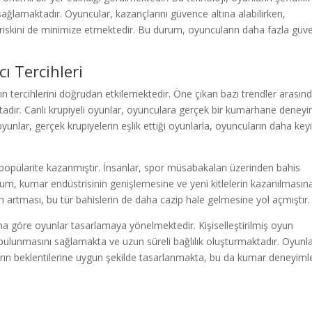
sağlamaktadır. Oyuncular, kazançlarını güvence altına alabilirken,
a riskini de minimize etmektedir. Bu durum, oyuncuların daha fazla güv
ı Tercihleri
 tercihlerini doğrudan etkilemektedir. Öne çıkan bazı trendler arasınd
ktadır. Canlı krupiyeli oyunlar, oyunculara gerçek bir kumarhane deneyi
unlar, gerçek krupiyelerin eşlik ettiği oyunlarla, oyuncuların daha keyif
 popülarite kazanmıştır. İnsanlar, spor müsabakaları üzerinden bahis
rum, kumar endüstrisinin genişlemesine ve yeni kitlelerin kazanılmasın
nin artması, bu tür bahislerin de daha cazip hale gelmesine yol açmıştır.
larına göre oyunlar tasarlamaya yönelmektedir. Kişiselleştirilmiş oyun
e bulunmasını sağlamakta ve uzun süreli bağlılık oluşturmaktadır. Oyunla
arın beklentilerine uygun şekilde tasarlanmakta, bu da kumar deneyimle