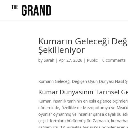
Kumarın Geleceği Değ
Şekilleniyor
by
Sarah
|
Apr 27, 2026
|
Public
|
0 comments
Kumarın Geleceği Değişen Oyun Dünyası Nasıl Şe
Kumar Dünyasının Tarihsel Ge
Kumar, insanlık tarihinin en eski eğlence biçimleri
döneminde, özellikle de Mezopotamya ve Mısır’da 
oyunlar oynanmış ve insanlar şansa dayalı bu etkin
çeşitli formlara bürünmüştür. Zamanla, kumarhane
sağlamıştır. 18. yüzyılda Avrupa’da popülerleşen 