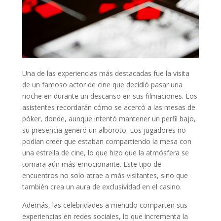
Una de las experiencias más destacadas fue la visita
de un famoso actor de cine que decidió pasar una
noche en durante un descanso en sus filmaciones. Los
asistentes recordarán cómo se acercó a las mesas de
póker, donde, aunque intentó mantener un perfil bajo,
su presencia generó un alboroto. Los jugadores no
podían creer que estaban compartiendo la mesa con
una estrella de cine, lo que hizo que la atmósfera se
tornara aún más emocionante. Este tipo de
encuentros no solo atrae a más visitantes, sino que
también crea un aura de exclusividad en el casino.
Además, las celebridades a menudo comparten sus
experiencias en redes sociales, lo que incrementa la