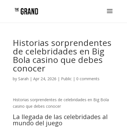
Historias sorprendentes
de celebridades en Big
Bola casino que debes
conocer
by
Sarah
|
Apr 24, 2026
|
Public
|
0 comments
Historias sorprendentes de celebridades en Big Bola
casino que debes conocer
La llegada de las celebridades al
mundo del juego