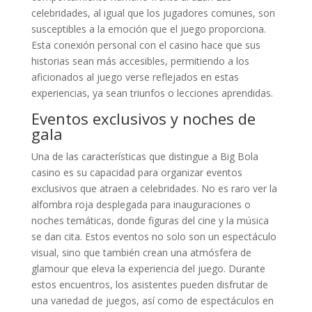
celebridades, al igual que los jugadores comunes, son
susceptibles a la emoción que el juego proporciona.
Esta conexión personal con el casino hace que sus
historias sean más accesibles, permitiendo a los
aficionados al juego verse reflejados en estas
experiencias, ya sean triunfos o lecciones aprendidas.
Eventos exclusivos y noches de
gala
Una de las características que distingue a Big Bola
casino es su capacidad para organizar eventos
exclusivos que atraen a celebridades. No es raro ver la
alfombra roja desplegada para inauguraciones o
noches temáticas, donde figuras del cine y la música
se dan cita. Estos eventos no solo son un espectáculo
visual, sino que también crean una atmósfera de
glamour que eleva la experiencia del juego. Durante
estos encuentros, los asistentes pueden disfrutar de
una variedad de juegos, así como de espectáculos en