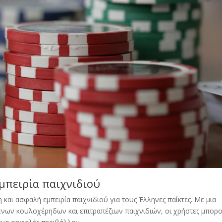
εμπειρία παιχνιδιού
και ασφαλή εμπειρία παιχνιδιού για τους Έλληνες παίκτες. Με μια
ένων κουλοχέρηδων και επιτραπέζιων παιχνιδιών, οι χρήστες μπορ