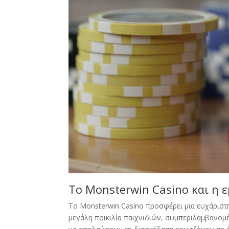
Το Monsterwin Casino και η 
Το Monsterwin Casino προσφέρει μια ευχάριστη 
μεγάλη ποικιλία παιχνιδιών, συμπεριλαμβανομ