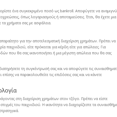
 ορίστε ένα συγκεκριμένο ποσό ως bankroll. Αποφύγετε να αναμιγνύ
ποχρεώσεις, όπως λογαριασμούς ή αποταμιεύσεις. Έτσι, θα έχετε μια
ε τα χρήματα σας με ασφάλεια.
απαραίτητο για την αποτελεσματική διαχείριση χρημάτων. Πρέπει να
α παιχνιδιού, είτε πρόκειται για κέρδη είτε για απώλειες. Για
δών που θα σας ικανοποιήσει ή μια μέγιστη απώλεια που θα σας
διατηρήσετε τη συγκέντρωσή σας και να αποφύγετε τις συναισθηματ
 επίσης να παρακολουθείτε τις επιδόσεις σας και να κάνετε
ολογία
ράγοντας στη διαχείριση χρημάτων στον τζόγο. Πρέπει να είστε
 στιγμές του παιχνιδιού. Η ικανότητα να διαχειρίζεστε τα συναισθήμ
στρατηγικά.