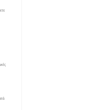
ετε
ικές
ατά