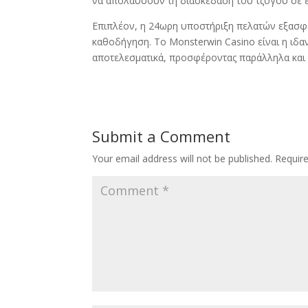
να απολαύσουν τη διασκέδαση του τζόγου σε 
Επιπλέον, η 24ωρη υποστήριξη πελατών εξασφαλ
καθοδήγηση. Το Monsterwin Casino είναι η ιδαν
αποτελεσματικά, προσφέροντας παράλληλα και
Submit a Comment
Your email address will not be published.
Requir