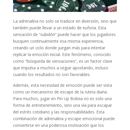
La adrenalina no solo se traduce en diversión, sino que
también puede llevar a un estado de euforia. Esta
sensación de “subidón” puede hacer que los jugadores
busquen continuamente esa misma experiencia,
creando un ciclo donde juegan más para intentar
replicar la emoción inicial. Este fenómeno, conocido
como “búsqueda de sensaciones”, es un factor clave
que impulsa a muchos a seguir apostando, incluso
cuando los resultados no son favorables.
Además, esta necesidad de emoción puede ser vista
como un mecanismo de escape de la rutina diaria.
Para muchos, jugar en Pin Up Bolivia no es solo una
forma de entretenimiento, sino una vía para escapar
del estrés cotidiano y las responsabilidades. Esta
combinación de adrenalina y escape emocional puede
convertirse en una poderosa motivación que los