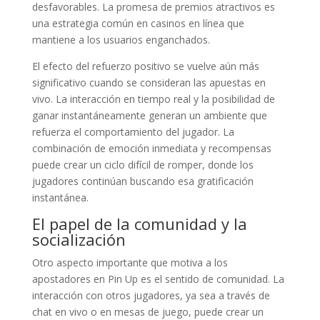
desfavorables. La promesa de premios atractivos es
una estrategia común en casinos en línea que
mantiene a los usuarios enganchados.
El efecto del refuerzo positivo se vuelve aún más
significativo cuando se consideran las apuestas en
vivo. La interacción en tiempo real y la posibilidad de
ganar instantáneamente generan un ambiente que
refuerza el comportamiento del jugador. La
combinación de emoción inmediata y recompensas
puede crear un ciclo difícil de romper, donde los
jugadores continúan buscando esa gratificación
instantánea.
El papel de la comunidad y la
socialización
Otro aspecto importante que motiva a los
apostadores en Pin Up es el sentido de comunidad. La
interacción con otros jugadores, ya sea a través de
chat en vivo o en mesas de juego, puede crear un