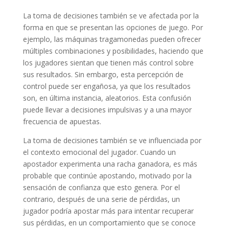
La toma de decisiones también se ve afectada por la
forma en que se presentan las opciones de juego. Por
ejemplo, las máquinas tragamonedas pueden ofrecer
múltiples combinaciones y posibilidades, haciendo que
los jugadores sientan que tienen más control sobre
sus resultados. Sin embargo, esta percepción de
control puede ser engañosa, ya que los resultados
son, en última instancia, aleatorios. Esta confusión
puede llevar a decisiones impulsivas y a una mayor
frecuencia de apuestas.
La toma de decisiones también se ve influenciada por
el contexto emocional del jugador. Cuando un
apostador experimenta una racha ganadora, es más
probable que continúe apostando, motivado por la
sensación de confianza que esto genera. Por el
contrario, después de una serie de pérdidas, un
jugador podría apostar más para intentar recuperar
sus pérdidas, en un comportamiento que se conoce