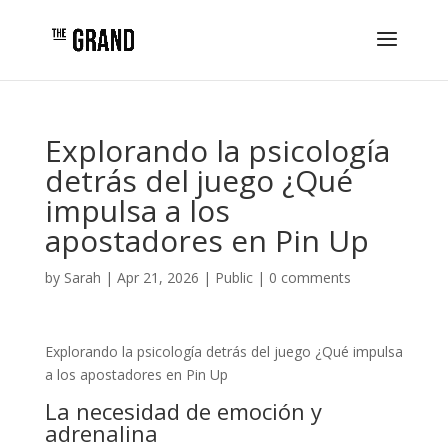
Explorando la psicología
detrás del juego ¿Qué
impulsa a los
apostadores en Pin Up
by
Sarah
|
Apr 21, 2026
|
Public
|
0 comments
Explorando la psicología detrás del juego ¿Qué impulsa
a los apostadores en Pin Up
La necesidad de emoción y
adrenalina