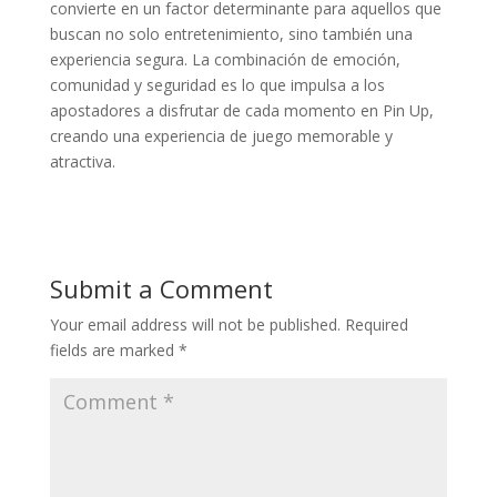
convierte en un factor determinante para aquellos que
buscan no solo entretenimiento, sino también una
experiencia segura. La combinación de emoción,
comunidad y seguridad es lo que impulsa a los
apostadores a disfrutar de cada momento en Pin Up,
creando una experiencia de juego memorable y
atractiva.
Submit a Comment
Your email address will not be published.
Required
fields are marked
*