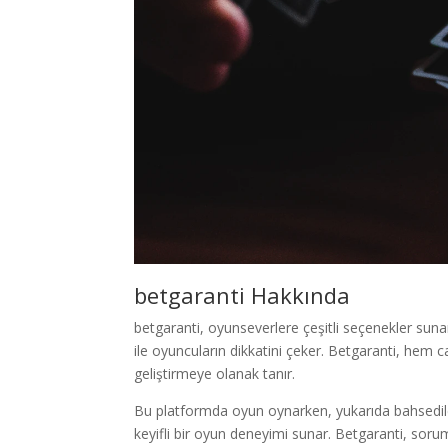
betgaranti Hakkında
betgaranti, oyunseverlere çeşitli seçenekler suna
ile oyuncuların dikkatini çeker. Betgaranti, hem c
geliştirmeye olanak tanır.
Bu platformda oyun oynarken, yukarıda bahsedilen
keyifli bir oyun deneyimi sunar. Betgaranti, sorum