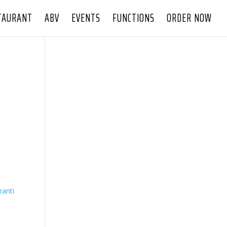
TAURANT
ABV
EVENTS
FUNCTIONS
ORDER NOW
ranti