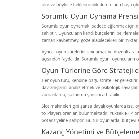
olur ve böylece beklenmedik durumlarla başa çıkma
Sorumlu Oyun Oynama Prensip
Sorumlu oyun oynamak, sadece eğlenmek için değ
sahiptir. Oyuncuların kendi bütçelerini belirlemele
zaman kaybetmeyi göze alabilecekleri bir miktar i
Ayrıca, oyun sürelerini sınırlamak ve düzenli ara
açısından faydalıdır. Sorumlu oyun, oyuncuların oyu
Oyun Türlerine Göre Stratejile
Her oyun türü, kendine özgü stratejiler gerektirir.
davranışlarını analiz etmek ve psikolojik savaşla
zamanlama, kazanma şansını artırabilir.
Slot makineleri gibi şansa dayalı oyunlarda ise,
to Player) oranları bulunmaktadır. Yüksek RTP 
potansiyeline sahiptir. Bu tür oyunlarda, bütçeyi
Kazanç Yönetimi ve Bütçelem