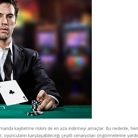
zamanda kaybetme riskini de en aza indirmeyi amaçlar. Bu nedenle, he
er, oyuncuların karşılaşabileceği çeşitli senaryoları öngörmelerine yard