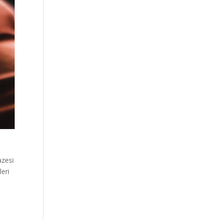
azesi
leri
a