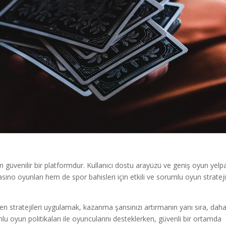
n güvenilir bir platformdur. Kullanıcı dostu arayüzü ve geniş oyun yelp
asino oyunları hem de spor bahisleri için etkili ve sorumlu oyun strateji
 stratejileri uygulamak, kazanma şansınızı artırmanın yanı sıra, dah
lu oyun politikaları ile oyuncularını desteklerken, güvenli bir ortamda