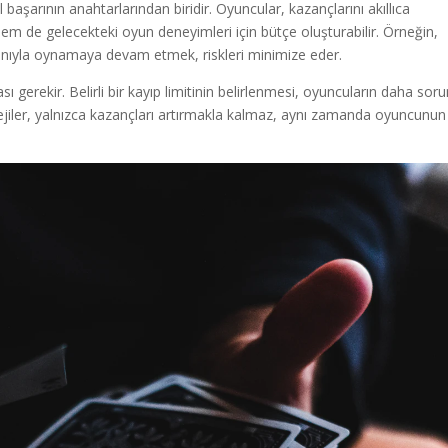
aşarının anahtarlarından biridir. Oyuncular, kazançlarını akıllıca
em de gelecekteki oyun deneyimleri için bütçe oluşturabilir. Örneğin,
lanıyla oynamaya devam etmek, riskleri minimize eder.
 gerekir. Belirli bir kayıp limitinin belirlenmesi, oyuncuların daha sor
tejiler, yalnızca kazançları artırmakla kalmaz, aynı zamanda oyuncunun