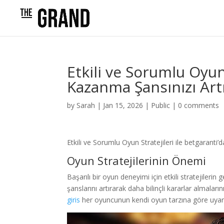
Etkili ve Sorumlu Oyun 
Kazanma Şansınızı Art
by
Sarah
|
Jan 15, 2026
|
Public
|
0 comments
Etkili ve Sorumlu Oyun Stratejileri ile betgaranti’
Oyun Stratejilerinin Önemi
Başarılı bir oyun deneyimi için etkili stratejileri
şanslarını artırarak daha bilinçli kararlar almaları
giris
her oyuncunun kendi oyun tarzına göre uyarl