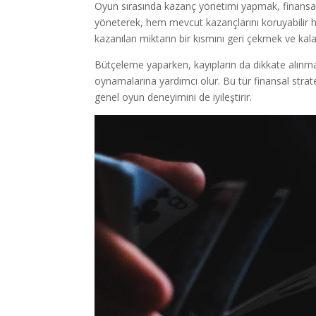
Oyun sırasında kazanç yönetimi yapmak, finansal b
yöneterek, hem mevcut kazançlarını koruyabilir h
kazanılan miktarın bir kısmını geri çekmek ve ka
Bütçeleme yaparken, kayıpların da dikkate alınması
oynamalarına yardımcı olur. Bu tür finansal stra
genel oyun deneyimini de iyileştirir.