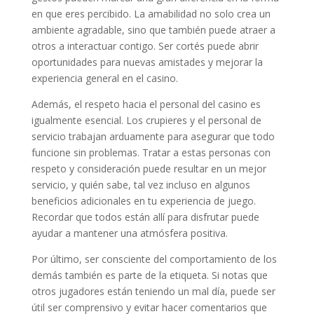
en que eres percibido. La amabilidad no solo crea un
ambiente agradable, sino que también puede atraer a
otros a interactuar contigo. Ser cortés puede abrir
oportunidades para nuevas amistades y mejorar la
experiencia general en el casino.
Además, el respeto hacia el personal del casino es
igualmente esencial. Los crupieres y el personal de
servicio trabajan arduamente para asegurar que todo
funcione sin problemas. Tratar a estas personas con
respeto y consideración puede resultar en un mejor
servicio, y quién sabe, tal vez incluso en algunos
beneficios adicionales en tu experiencia de juego.
Recordar que todos están allí para disfrutar puede
ayudar a mantener una atmósfera positiva.
Por último, ser consciente del comportamiento de los
demás también es parte de la etiqueta. Si notas que
otros jugadores están teniendo un mal día, puede ser
útil ser comprensivo y evitar hacer comentarios que