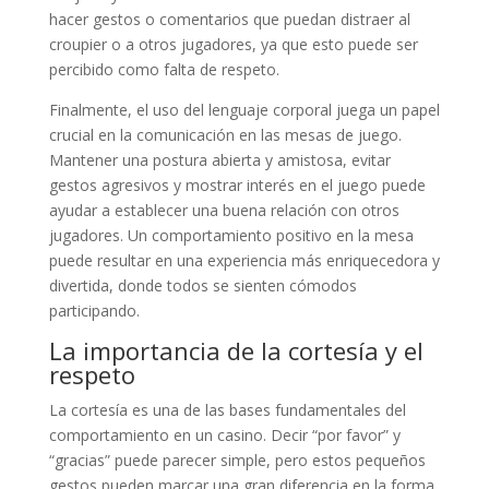
hacer gestos o comentarios que puedan distraer al
croupier o a otros jugadores, ya que esto puede ser
percibido como falta de respeto.
Finalmente, el uso del lenguaje corporal juega un papel
crucial en la comunicación en las mesas de juego.
Mantener una postura abierta y amistosa, evitar
gestos agresivos y mostrar interés en el juego puede
ayudar a establecer una buena relación con otros
jugadores. Un comportamiento positivo en la mesa
puede resultar en una experiencia más enriquecedora y
divertida, donde todos se sienten cómodos
participando.
La importancia de la cortesía y el
respeto
La cortesía es una de las bases fundamentales del
comportamiento en un casino. Decir “por favor” y
“gracias” puede parecer simple, pero estos pequeños
gestos pueden marcar una gran diferencia en la forma