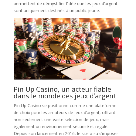
permettent de démystifier l’idée que les jeux d’argent
sont uniquement destinés à un public jeune.
Pin Up Casino, un acteur fiable
dans le monde des jeux d’argent
Pin Up Casino se positionne comme une plateforme
de choix pour les amateurs de jeux d’argent, offrant
non seulement une vaste sélection de jeux, mais
également un environnement sécurisé et régulé.
Depuis son lancement en 2016, le site a su s’imposer