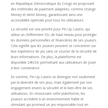
en République Démocratique du Congo en proposant
des méthodes de paiement adaptées, comme Orange
Money et Airtel Money, garantissant ainsi une
accessibilité optimale pour tous les utilisateurs.
La sécurité est une priorité pour Pin Up Casino, qui
utilise un chiffrement SSL de haut niveau pour protéger
les données personnelles et financières de ses joueurs.
Cela signifie que les joueurs peuvent se concentrer sur
leur expérience de jeu sans se soucier de la sécurité de
leurs informations. De plus, la plateforme est
disponible 24h/24, permettant aux utilisateurs de jouer
à leur convenance.
En somme, Pin Up Casino se distingue non seulement
par la diversité de ses jeux, mais également par son
engagement envers la sécurité et le bien-être de ses
utilisateurs. En choisissant cette plateforme, les
joueurs accèdent à un environnement fiable et
stimulant qui promeut un jeu responsable tout en