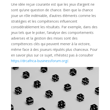
Une idée reçue courante est que les jeux d’argent ne
sont qu’une question de chance. Bien que la chance
joue un rôle indéniable, d’autres éléments comme les
stratégies et les compétences influencent
considérablement les résultats. Par exemple, dans des
jeux tels que le poker, l’analyse des comportements
adverses et la gestion des mises sont des
compétences clés qui peuvent mener à la victoire,
même face à des joueurs réputés plus chanceux. Pour
en savoir plus sur ce sujet, n’hésitez pas à consulter
https://drcafrica-businessforum.org/
.