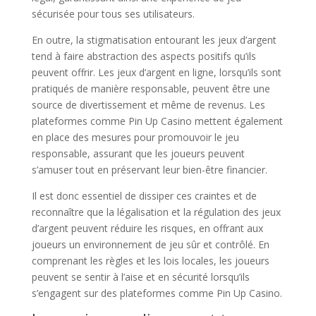
sécurisée pour tous ses utilisateurs.
En outre, la stigmatisation entourant les jeux d’argent
tend à faire abstraction des aspects positifs qu’ils
peuvent offrir. Les jeux d’argent en ligne, lorsqu’ils sont
pratiqués de manière responsable, peuvent être une
source de divertissement et même de revenus. Les
plateformes comme Pin Up Casino mettent également
en place des mesures pour promouvoir le jeu
responsable, assurant que les joueurs peuvent
s’amuser tout en préservant leur bien-être financier.
Il est donc essentiel de dissiper ces craintes et de
reconnaître que la légalisation et la régulation des jeux
d’argent peuvent réduire les risques, en offrant aux
joueurs un environnement de jeu sûr et contrôlé. En
comprenant les règles et les lois locales, les joueurs
peuvent se sentir à l’aise et en sécurité lorsqu’ils
s’engagent sur des plateformes comme Pin Up Casino.