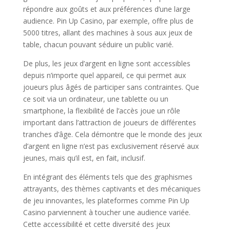
répondre aux goûts et aux préférences d’une large
audience. Pin Up Casino, par exemple, offre plus de
5000 titres, allant des machines à sous aux jeux de
table, chacun pouvant séduire un public varié.
De plus, les jeux d’argent en ligne sont accessibles
depuis n’importe quel appareil, ce qui permet aux
joueurs plus âgés de participer sans contraintes. Que
ce soit via un ordinateur, une tablette ou un
smartphone, la flexibilité de l’accès joue un rôle
important dans l’attraction de joueurs de différentes
tranches d’âge. Cela démontre que le monde des jeux
d’argent en ligne n’est pas exclusivement réservé aux
jeunes, mais qu’il est, en fait, inclusif.
En intégrant des éléments tels que des graphismes
attrayants, des thèmes captivants et des mécaniques
de jeu innovantes, les plateformes comme Pin Up
Casino parviennent à toucher une audience variée.
Cette accessibilité et cette diversité des jeux