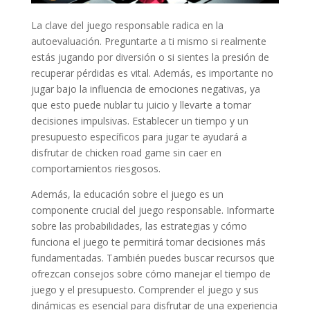
La clave del juego responsable radica en la
autoevaluación. Preguntarte a ti mismo si realmente
estás jugando por diversión o si sientes la presión de
recuperar pérdidas es vital. Además, es importante no
jugar bajo la influencia de emociones negativas, ya
que esto puede nublar tu juicio y llevarte a tomar
decisiones impulsivas. Establecer un tiempo y un
presupuesto específicos para jugar te ayudará a
disfrutar de chicken road game sin caer en
comportamientos riesgosos.
Además, la educación sobre el juego es un
componente crucial del juego responsable. Informarte
sobre las probabilidades, las estrategias y cómo
funciona el juego te permitirá tomar decisiones más
fundamentadas. También puedes buscar recursos que
ofrezcan consejos sobre cómo manejar el tiempo de
juego y el presupuesto. Comprender el juego y sus
dinámicas es esencial para disfrutar de una experiencia