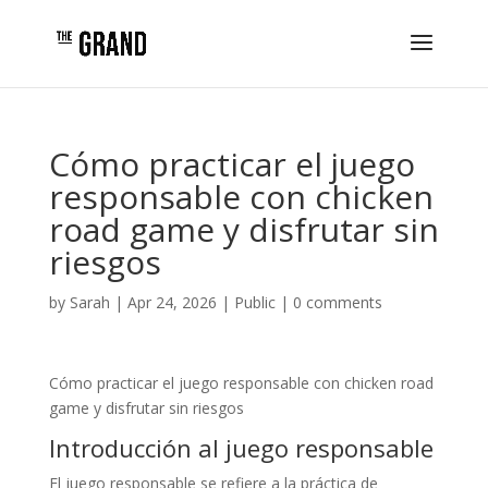
Cómo practicar el juego
responsable con chicken
road game y disfrutar sin
riesgos
by
Sarah
|
Apr 24, 2026
|
Public
|
0 comments
Cómo practicar el juego responsable con chicken road
game y disfrutar sin riesgos
Introducción al juego responsable
El juego responsable se refiere a la práctica de