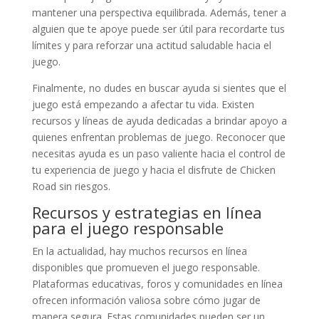
mantener una perspectiva equilibrada. Además, tener a
alguien que te apoye puede ser útil para recordarte tus
límites y para reforzar una actitud saludable hacia el
juego.
Finalmente, no dudes en buscar ayuda si sientes que el
juego está empezando a afectar tu vida. Existen
recursos y líneas de ayuda dedicadas a brindar apoyo a
quienes enfrentan problemas de juego. Reconocer que
necesitas ayuda es un paso valiente hacia el control de
tu experiencia de juego y hacia el disfrute de Chicken
Road sin riesgos.
Recursos y estrategias en línea
para el juego responsable
En la actualidad, hay muchos recursos en línea
disponibles que promueven el juego responsable.
Plataformas educativas, foros y comunidades en línea
ofrecen información valiosa sobre cómo jugar de
manera segura. Estas comunidades pueden ser un