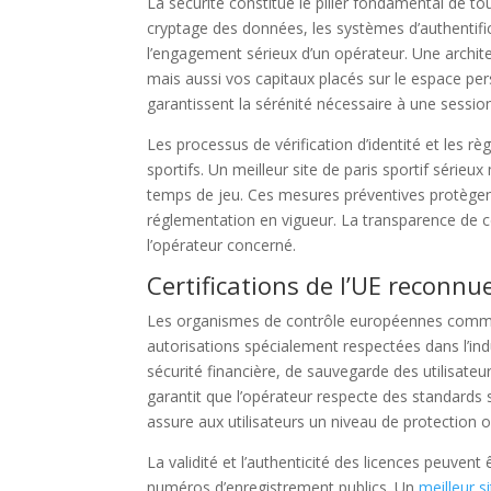
La sécurité constitue le pilier fondamental de to
cryptage des données, les systèmes d’authentific
l’engagement sérieux d’un opérateur. Une archi
mais aussi vos capitaux placés sur le espace pers
garantissent la sérénité nécessaire à une session
Les processus de vérification d’identité et les rè
sportifs. Un meilleur site de paris sportif série
temps de jeu. Ces mesures préventives protègent l
réglementation en vigueur. La transparence de ce
l’opérateur concerné.
Certifications de l’UE reconnu
Les organismes de contrôle européennes comme 
autorisations spécialement respectées dans l’in
sécurité financière, de sauvegarde des utilisateur
garantit que l’opérateur respecte des standards sé
assure aux utilisateurs un niveau de protection 
La validité et l’authenticité des licences peuve
numéros d’enregistrement publics. Un
meilleur s