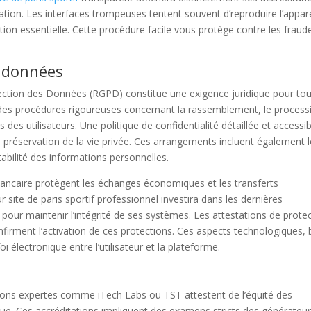
ication. Les interfaces trompeuses tentent souvent d’reproduire l’appa
ation essentielle. Cette procédure facile vous protège contre les fraud
s données
tection des Données (RGPD) constitue une exigence juridique pour to
des procédures rigoureuses concernant la rassemblement, le process
des utilisateurs. Une politique de confidentialité détaillée et accessib
préservation de la vie privée. Ces arrangements incluent également l
tabilité des informations personnelles.
bancaire protègent les échanges économiques et les transferts
 site de paris sportif professionnel investira dans les dernières
our maintenir l’intégrité de ses systèmes. Les attestations de prote
nfirment l’activation de ces protections. Ces aspects technologiques, 
 électronique entre l’utilisateur et la plateforme.
utions expertes comme iTech Labs ou TST attestent de l’équité des
ue. Ces accréditations impliquent des examens stricts des générateu