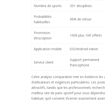
Nombre de sports
35+ disciplines
Probabilités
96% de retour
habituelles
Promotion
100€ plus 10€ offerts
d’inscription
Application mobile
iOS/Android native
Support permanent
Service client
francophone
Cette analyse comparative met en évidence les 
d’utilisateurs et exigences particulières. Les joue
attractifs, tandis que les professionnels recherc
meilleur site de paris sportif pour vous dépendr
habituel, qu’il convient d’cerner exactement avan