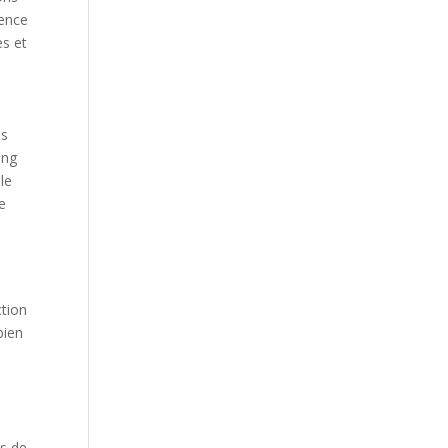
rence
es et
us
ing
le
e
ction
bien
rs de