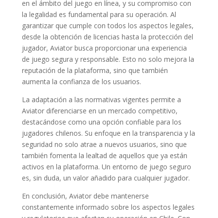
en el ámbito del juego en línea, y su compromiso con
la legalidad es fundamental para su operación. Al
garantizar que cumple con todos los aspectos legales,
desde la obtención de licencias hasta la protección del
jugador, Aviator busca proporcionar una experiencia
de juego segura y responsable. Esto no solo mejora la
reputación de la plataforma, sino que también
aumenta la confianza de los usuarios.
La adaptación a las normativas vigentes permite a
Aviator diferenciarse en un mercado competitivo,
destacándose como una opción confiable para los
jugadores chilenos. Su enfoque en la transparencia y la
seguridad no solo atrae a nuevos usuarios, sino que
también fomenta la lealtad de aquellos que ya están
activos en la plataforma. Un entorno de juego seguro
es, sin duda, un valor añadido para cualquier jugador.
En conclusión, Aviator debe mantenerse
constantemente informado sobre los aspectos legales