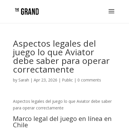
Aspectos legales del
juego lo que Aviator
debe saber para operar
correctamente
by
Sarah
|
Apr 23, 2026
|
Public
|
0 comments
Aspectos legales del juego lo que Aviator debe saber
para operar correctamente
Marco legal del juego en línea en
Chile