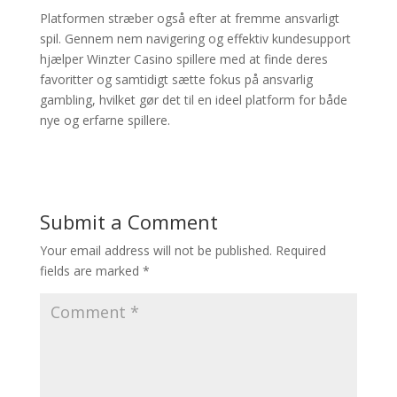
Platformen stræber også efter at fremme ansvarligt
spil. Gennem nem navigering og effektiv kundesupport
hjælper Winzter Casino spillere med at finde deres
favoritter og samtidigt sætte fokus på ansvarlig
gambling, hvilket gør det til en ideel platform for både
nye og erfarne spillere.
Submit a Comment
Your email address will not be published.
Required
fields are marked
*