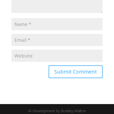
W-Development by Bradley Walton