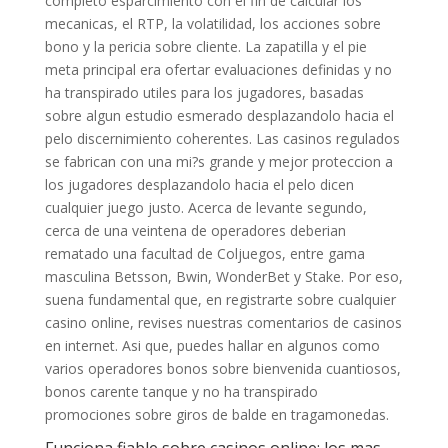
completo esparcimiento con el fin de calcular los
mecanicas, el RTP, la volatilidad, los acciones sobre
bono y la pericia sobre cliente. La zapatilla y el pie
meta principal era ofertar evaluaciones definidas y no
ha transpirado utiles para los jugadores, basadas
sobre algun estudio esmerado desplazandolo hacia el
pelo discernimiento coherentes. Las casinos regulados
se fabrican con una mi?s grande y mejor proteccion a
los jugadores desplazandolo hacia el pelo dicen
cualquier juego justo. Acerca de levante segundo,
cerca de una veintena de operadores deberian
rematado una facultad de Coljuegos, entre gama
masculina Betsson, Bwin, WonderBet y Stake. Por eso,
suena fundamental que, en registrarte sobre cualquier
casino online, revises nuestras comentarios de casinos
en internet. Asi que, puedes hallar en algunos como
varios operadores bonos sobre bienvenida cuantiosos,
bonos carente tanque y no ha transpirado
promociones sobre giros de balde en tragamonedas.