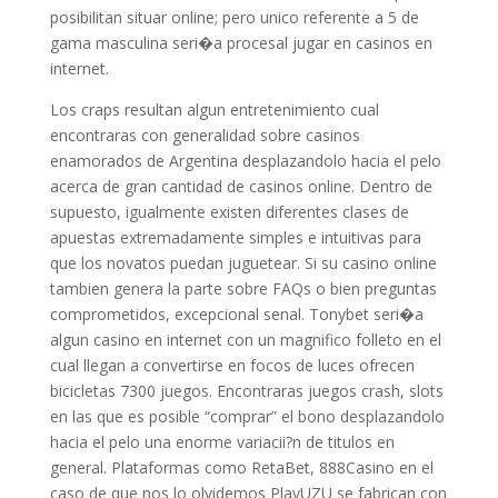
posibilitan situar online; pero unico referente a 5 de
gama masculina seri�a procesal jugar en casinos en
internet.
Los craps resultan algun entretenimiento cual
encontraras con generalidad sobre casinos
enamorados de Argentina desplazandolo hacia el pelo
acerca de gran cantidad de casinos online. Dentro de
supuesto, igualmente existen diferentes clases de
apuestas extremadamente simples e intuitivas para
que los novatos puedan juguetear. Si su casino online
tambien genera la parte sobre FAQs o bien preguntas
comprometidos, excepcional senal. Tonybet seri�a
algun casino en internet con un magnifico folleto en el
cual llegan a convertirse en focos de luces ofrecen
bicicletas 7300 juegos. Encontraras juegos crash, slots
en las que es posible “comprar” el bono desplazandolo
hacia el pelo una enorme variacii?n de titulos en
general. Plataformas como RetaBet, 888Casino en el
caso de que nos lo olvidemos PlayUZU se fabrican con