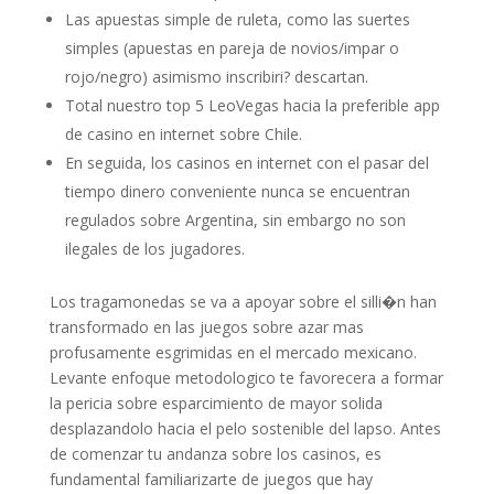
Las apuestas simple de ruleta, como las suertes
simples (apuestas en pareja de novios/impar o
rojo/negro) asimismo inscribiri? descartan.
Total nuestro top 5 LeoVegas hacia la preferible app
de casino en internet sobre Chile.
En seguida, los casinos en internet con el pasar del
tiempo dinero conveniente nunca se encuentran
regulados sobre Argentina, sin embargo no son
ilegales de los jugadores.
Los tragamonedas se va a apoyar sobre el silli�n han
transformado en las juegos sobre azar mas
profusamente esgrimidas en el mercado mexicano.
Levante enfoque metodologico te favorecera a formar
la pericia sobre esparcimiento de mayor solida
desplazandolo hacia el pelo sostenible del lapso. Antes
de comenzar tu andanza sobre los casinos, es
fundamental familiarizarte de juegos que hay