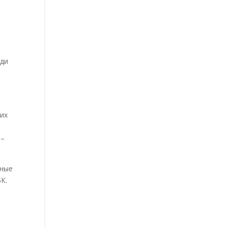
еди
ких
 –
дные
К.
и