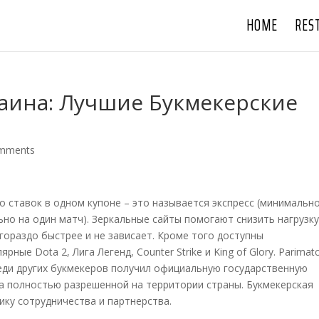
HOME
RES
раина: Лучшие Букмекерские
omments
о ставок в одном купоне – это называется экспресс (минимально
но на один матч). Зеркальные сайты помогают снизить нагрузку
 гораздо быстрее и не зависает. Кроме того доступны
ые Dota 2, Лига Легенд, Counter Strike и King of Glory. Parimat
реди других букмекеров получил официальную государственную
ла полностью разрешенной на территории страны. Букмекерская
ку сотрудничества и партнерства.