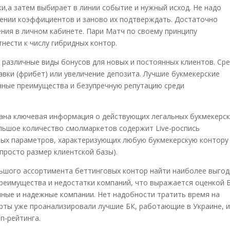
и,а затем выбирает в линии событие и нужный исход. Не надо
нении коэффициентов и заново их подтверждать. Достаточно
ния в личном кабинете. Пари Матч по своему принципу
ести к числу гибридных контор.
 различные виды бонусов для новых и постоянных клиентов. Ср
вки (фрибет) или увеличение депозита. Лучшие букмекерские
ные преимущества и безупречную репутацию среди
рана ключевая информация о действующих легальных букмекерс
льшое количество смолмаркетов содержит Live-роспись
ных параметров, характеризующих любую букмекерскую контору
просто размер клиентской базы).
ьшого ассортимента беттинговых контор найти наиболее выго
реимущества и недостатки компаний, что выражается оценкой Б
нные и надежные компании. Нет надобности тратить время на
ерты уже проанализировали лучшие БК, работающие в Украине, 
п-рейтинга.