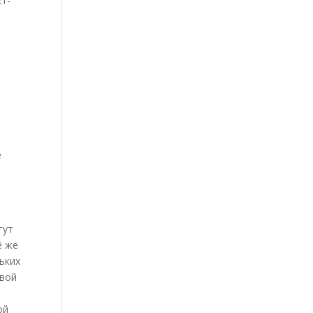
21-
а
е
гут
ё же
ьких
евой
ой