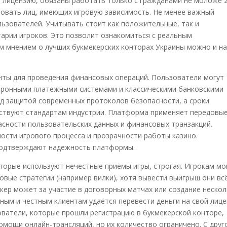
е лицензию, обязаны работать только с гражданами не моложе 
ировать лиц, имеющих игровую зависимость. Не менее важный
ьзователей. Учитывать стоит как положительные, так и
арии игроков. Это позволит ознакомиться с реальным
м мнением о лучших букмекерских конторах Украины можно и н
нты для проведения финансовых операций. Пользователи могут
тронными платежными системами и классическими банковскими
од защитой современных протоколов безопасности, а сроки
тствуют стандартам индустрии. Платформа применяет передовы
сности пользовательских данных и финансовых транзакций.
ости игрового процесса и прозрачности работы казино.
подтверждают надежность платформы.
оторые используют нечестные приёмы игры, строгая. Игрокам мо
вые стратегии (например вилки), хотя вывести выигрыш они вс
кер может за участие в договорных матчах или создание нескол
нным и честным клиентам удаётся перевести деньги на свой лиц
зователи, которые прошли регистрацию в букмекерской конторе,
омощи онлайн-трансляций, но их количество ограничено. С друг