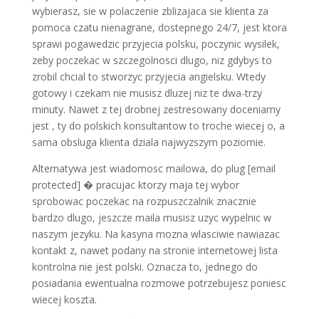
wybierasz, sie w polaczenie zblizajaca sie klienta za
pomoca czatu nienagrane, dostepnego 24/7, jest ktora
sprawi pogawedzic przyjecia polsku, poczynic wysilek,
zeby poczekac w szczegolnosci dlugo, niz gdybys to
zrobil chcial to stworzyc przyjecia angielsku. Wtedy
gotowy i czekam nie musisz dluzej niz te dwa-trzy
minuty. Nawet z tej drobnej zestresowany doceniamy
jest , ty do polskich konsultantow to troche wiecej o, a
sama obsluga klienta dziala najwyzszym poziomie.
Alternatywa jest wiadomosc mailowa, do plug [email
protected] � pracujac ktorzy maja tej wybor
sprobowac poczekac na rozpuszczalnik znacznie
bardzo dlugo, jeszcze maila musisz uzyc wypelnic w
naszym jezyku. Na kasyna mozna wlasciwie nawiazac
kontakt z, nawet podany na stronie internetowej lista
kontrolna nie jest polski. Oznacza to, jednego do
posiadania ewentualna rozmowe potrzebujesz poniesc
wiecej koszta.