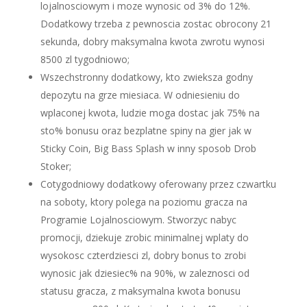
lojalnosciowym i moze wynosic od 3% do 12%.
Dodatkowy trzeba z pewnoscia zostac obrocony 21
sekunda, dobry maksymalna kwota zwrotu wynosi
8500 zl tygodniowo;
Wszechstronny dodatkowy, kto zwieksza godny
depozytu na grze miesiaca. W odniesieniu do
wplaconej kwota, ludzie moga dostac jak 75% na
sto% bonusu oraz bezplatne spiny na gier jak w
Sticky Coin, Big Bass Splash w inny sposob Drob
Stoker;
Cotygodniowy dodatkowy oferowany przez czwartku
na soboty, ktory polega na poziomu gracza na
Programie Lojalnosciowym. Stworzyc nabyc
promocji, dziekuje zrobic minimalnej wplaty do
wysokosc czterdziesci zl, dobry bonus to zrobi
wynosic jak dziesiec% na 90%, w zaleznosci od
statusu gracza, z maksymalna kwota bonusu