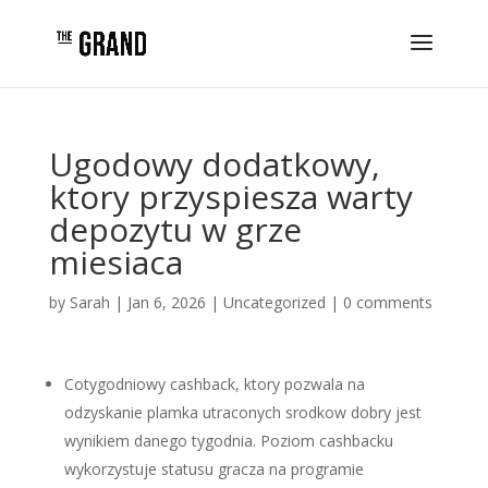
Ugodowy dodatkowy,
ktory przyspiesza warty
depozytu w grze
miesiaca
by
Sarah
|
Jan 6, 2026
|
Uncategorized
|
0 comments
Cotygodniowy cashback, ktory pozwala na
odzyskanie plamka utraconych srodkow dobry jest
wynikiem danego tygodnia. Poziom cashbacku
wykorzystuje statusu gracza na programie