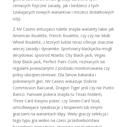
ceniacych fizyczne zasady, jak i bedziesz z tych
szukajacych nowych wariantow i mozesz dodatkowych
uzyj.
Z NV Casino entuzjasci ruletki znajda warianty takie-jak
American Roulette, French Roulette, czy czy nie Multi
Wheel Roulette, z ktorych ludzie teraz oferuje znacznie
wiecej zasady i dynamike. Sportowcy blackjacka mogli
decydowac sposrod Atlantic City Black-jack, Vegas
Strip Black-jack, Perfect Pairs Cosh, rozniacych sie
regulami powiazanymi z podzialu monitorowania czy
polisy ubezpieczeniowe. Dla fanow bakarata i
pokrewnych gier, NV Casino wskazuje Dobrze
Commission Baccarat, Dragon Tiger jesli czy nie Punto
Banco. Fanowie pokera znajda tu Texas holdem,
Three Card Kasyno poker, czy Seven-Card Stud,
umozliwiajace rywalizacje z krupierem lub innymi
graczami na wariantach klipy. Wielu graczy selekcja i
tego typu gra wideo na czesc przedsiebiorstwa
hazardowe nienagrane, stworzyc smak interakcji