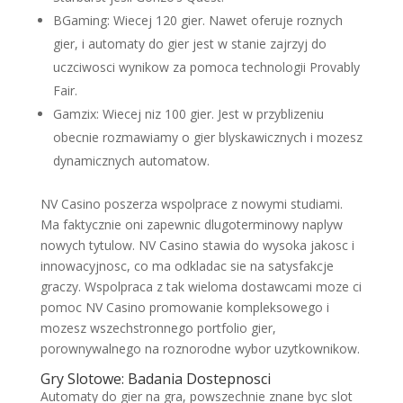
BGaming: Wiecej 120 gier. Nawet oferuje roznych
gier, i automaty do gier jest w stanie zajrzyj do
uczciwosci wynikow za pomoca technologii Provably
Fair.
Gamzix: Wiecej niz 100 gier. Jest w przyblizeniu
obecnie rozmawiamy o gier blyskawicznych i mozesz
dynamicznych automatow.
NV Casino poszerza wspolprace z nowymi studiami.
Ma faktycznie oni zapewnic dlugoterminowy naplyw
nowych tytulow. NV Casino stawia do wysoka jakosc i
innowacyjnosc, co ma odkladac sie na satysfakcje
graczy. Wspolpraca z tak wieloma dostawcami moze ci
pomoc NV Casino promowanie kompleksowego i
mozesz wszechstronnego portfolio gier,
porownywalnego na roznorodne wybor uzytkownikow.
Gry Slotowe: Badania Dostepnosci
Automaty do gier na gra, powszechnie znane byc slot