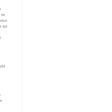
t
i ne
 veux
s qui
e
t
vité
e
om