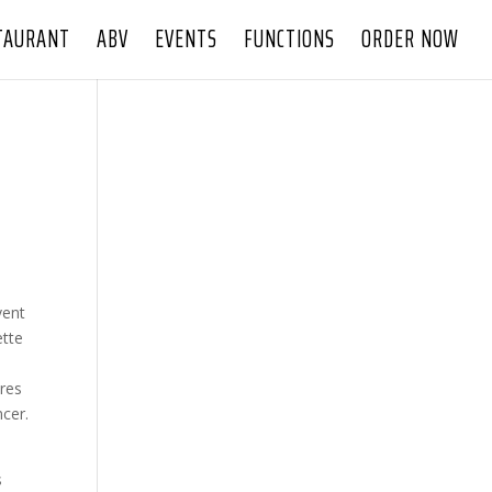
TAURANT
ABV
EVENTS
FUNCTIONS
ORDER NOW
vent
ette
tres
cer.
s