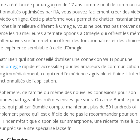
rme a été lancée par un garçon de 17 ans comme outil de communica
ctionnalités optimisées par l’IA, vous pouvez facilement créer des vid
 vidéo en ligne. Cette plateforme vous permet de chatter instantané
erchez la meilleure different à Omegle, vous ne pourrez pas trouver d
ente les 10 meilleures alternate options à Omegle qui offrent les mê
lternatives sur l’internet qui offrent des fonctionnalités et des choice
une expérience semblable à celle d’Omegle.
Bien qu’il soit conseillé d’utiliser une connexion Wi-Fi pour une
ion
omggle
rapide et accessible pour les amateurs de communication
log immédiatement, ce qui rend l’expérience agréable et fluide. L’inter
onctionnalités de l’application.
l’éphémère, de l’amitié ou même des nouvelles connexions pour son
rsonnes partageant les mêmes envies que vous. On aime Bumble pour
n idea qui plaît car Bumble compte maintenant plus de 50 hundreds of
ement parce qu’il est difficile de ne pas le recommander pour son
 Tinder n’était que disponible sur smartphone, une récente mise à jou
r précise le site spécialisé lacse.fr.