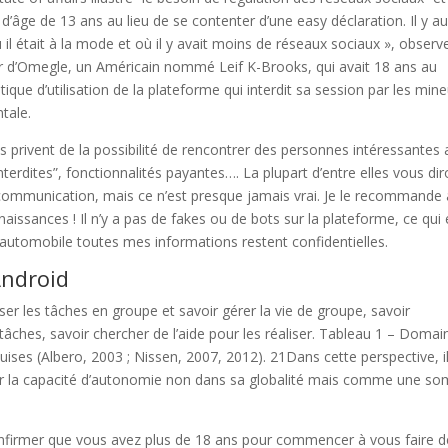
 d’âge de 13 ans au lieu de se contenter d’une easy déclaration. Il y au
 il était à la mode et où il y avait moins de réseaux sociaux », observ
r d’Omegle, un Américain nommé Leif K-Brooks, qui avait 18 ans au
tique d’utilisation de la plateforme qui interdit sa session par les min
tale.
s privent de la possibilité de rencontrer des personnes intéressantes
 “interdites”, fonctionnalités payantes…. La plupart d’entre elles vous di
 de communication, mais ce n’est presque jamais vrai. Je le recommande
aissances ! Il n’y a pas de fakes ou de bots sur la plateforme, ce qui 
 automobile toutes mes informations restent confidentielles.
ndroid
ser les tâches en groupe et savoir gérer la vie de groupe, savoir
s tâches, savoir chercher de l’aide pour les réaliser. Tableau 1 – Domai
ises (Albero, 2003 ; Nissen, 2007, 2012). 21Dans cette perspective, il
ser la capacité d’autonomie non dans sa globalité mais comme une s
 confirmer que vous avez plus de 18 ans pour commencer à vous faire d