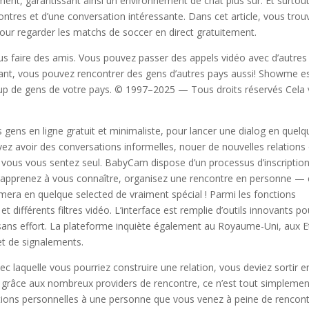
ement, garantissant ainsi un environnement de chat plus sûr. Et surtout
ntres et d’une conversation intéressante. Dans cet article, vous trou
pour regarder les matchs de soccer en direct gratuitement.
s faire des amis. Vous pouvez passer des appels vidéo avec d’autres
ant, vous pouvez rencontrer des gens d’autres pays aussi! Showme e
oup de gens de votre pays. © 1997–2025 — Tous droits réservés Cela
s gens en ligne gratuit et minimaliste, pour lancer une dialog en quel
ez avoir des conversations informelles, nouer de nouvelles relations
 vous vous sentez seul. BabyCam dispose d’un processus d’inscriptio
t, apprenez à vous connaître, organisez une rencontre en personne — 
mera en quelque selected de vraiment spécial ! Parmi les fonctions
t différents filtres vidéo. L’interface est remplie d’outils innovants po
sans effort. La plateforme inquiète également au Royaume-Uni, aux E
et de signalements.
c laquelle vous pourriez construire une relation, vous deviez sortir e
i, grâce aux nombreux providers de rencontre, ce n’est tout simplemen
ations personnelles à une personne que vous venez à peine de rencont