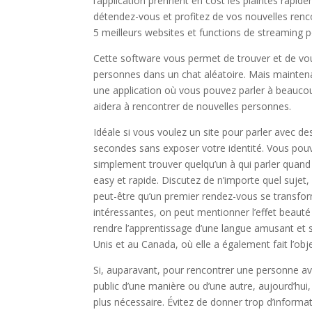
l’application prennent en cost les plaintes rapid
détendez-vous et profitez de vos nouvelles renco
5 meilleurs websites et functions de streaming 
Cette software vous permet de trouver et de vou
personnes dans un chat aléatoire. Mais mainten
une application où vous pouvez parler à beauc
aidera à rencontrer de nouvelles personnes.
Idéale si vous voulez un site pour parler avec de
secondes sans exposer votre identité. Vous pouv
simplement trouver quelqu’un à qui parler quand
easy et rapide. Discutez de n’importe quel suje
peut-être qu’un premier rendez-vous se transfor
intéressantes, on peut mentionner l’effet beauté e
rendre l’apprentissage d’une langue amusant et 
Unis et au Canada, où elle a également fait l’obj
Si, auparavant, pour rencontrer une personne ave
public d’une manière ou d’une autre, aujourd’hu
plus nécessaire. Évitez de donner trop d’inform