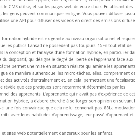
t le CMS utilisé, et sur les pages web de votre choix. En utilisant des
, les gens peuvent communiquer en ligne. Vous pouvez diffuser jusqu
ilise une API pour diffuser des vidéos en direct des émissions diffus
e formation hybride est exigeante au niveau organisationnel et requier
ue les publics Lansad ne possèdent pas toujours. 15En tout état de
ans la conception et l’analyse d’une formation hybride, en particulier d
 du dispositif, qui désigne le degré de liberté de l’apprenant face aux
o-tâche permet une mise en situation réaliste qui amène les apprenant
 langue de manière authentique, les micro-tâches, elles, comprennent d
a et des activités d’entraînement et, en cela, permettent une focalisati
yse révèle que ces pratiques sont notamment déterminées par les
nnel des apprenants. L’apprenante qui n’avait pas d’expérience de ce
mation hybride, a d’abord cherché à se forger son opinion en suivant 
i-ci une fois convaincue que cela ne lui convenait pas. 88La motivatio
roits avec leurs habitudes d’apprentissage, leur passé d’apprenant et
s et sites Web potentiellement dangereux pour les enfants.