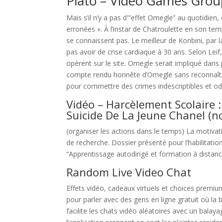
Plato – Video Games Grou
Mais s’il n’y a pas d'”effet Omegle” au quotidien
erronées ». À l’instar de Chatroulette en son tem
se connaissent pas. Le meilleur de Konbini, par 
pas avoir de crise cardiaque à 30 ans. Selon Leif
opèrent sur le site. Omegle serait impliqué dans p
compte rendu honnête d’Omegle sans reconnaître
pour commettre des crimes indescriptibles et od
Vidéo – Harcèlement Scolaire 
Suicide De La Jeune Chanel (n
(organiser les actions dans le temps) La motivat
de recherche. Dossier présenté pour l’habilitati
“Apprentissage autodirigé et formation à distanc
Random Live Video Chat
Effets vidéo, cadeaux virtuels et choices premi
pour parler avec des gens en ligne gratuit où la
facilite les chats vidéo aléatoires avec un balay