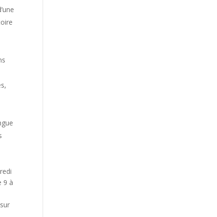
d’une
toire
ns
es,
angue
s
redi
e 9 à
 sur