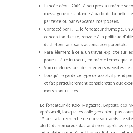
Lancée début 2009, à peu près au même secon
messagerie instantanée à partir de laquelle il
par texte ou par webcams interposées.
Contacté par RTL, le fondateur d’Omegle, un
conception du site, renvoie à la politique d’uti
de thirteen ans sans autorisation parentale.
Parallèlement à cela, un travail explicite sur l
pourrait être introduit, en même temps que la pr
Voici quelques-uns des meilleurs websites de 
Lorsqu’il regarde ce type de assist, il prend p
et fait particulièrement consideration aux exp
mots sont utilisés.
Le fondateur de Kool Magazine, Baptiste des Mon
après-midi, lorsque les collégiens n’ont pas cour
15 ans, à la recherche de nouveaux amis. Le sit
alerté de nombreux dad and mom après avoir pub
cette plateforme. Pour Thomas Rohmer, cette stat