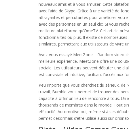
nouveaux amis et à vous amuser. Cette platefo
avec l’aide de Skype. Grâce à une variété de fon
attrayantes et percutantes pour améliorer votre
avec des personnes en un seul clic. Si vous rech
meilleure plateforme qu’OmeTV. Cet article prés
fonctionnalités ou plus. Il existe de nombreuses a
similaires, permettant aux utilisateurs de vivre 
Avez-vous essayé MeetZone – Random video chat? 
meilleure expérience, MeetZone offre une solut
sociale. Les utilisateurs peuvent débuter une dia
est conviviale et intuitive, facilitant l’accès aux f
Peu importe que vous cherchiez du sérieux, de 
travail, Bumble vous permet de trouver des pe
capacité à offrir un lieu de rencontre à tous. U
thousands de membres dans le monde. Tout simpl
efficacité. Automotive oui, même si à ses débuts
permet désormais d’être utilisé aussi sur ordinateu