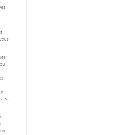
,
vez
st
 vous
ques
 ou
n
et
ur
tats-
n
t
rer,