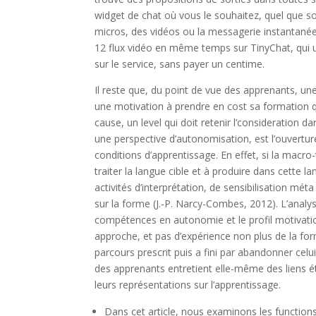
widget de chat où vous le souhaitez, quel que soi
micros, des vidéos ou la messagerie instantanée
12 flux vidéo en même temps sur TinyChat, qui ut
sur le service, sans payer un centime.
Il reste que, du point de vue des apprenants, un
une motivation à prendre en cost sa formation q
cause, un level qui doit retenir l’consideration d
une perspective d’autonomisation, est l’ouverture
conditions d’apprentissage. En effet, si la macr
traiter la langue cible et à produire dans cette
activités d’interprétation, de sensibilisation mét
sur la forme (J.-P. Narcy-Combes, 2012). L’anal
compétences en autonomie et le profil motivatio
approche, et pas d’expérience non plus de la for
parcours prescrit puis a fini par abandonner celu
des apprenants entretient elle-même des liens ét
leurs représentations sur l’apprentissage.
Dans cet article, nous examinons les function