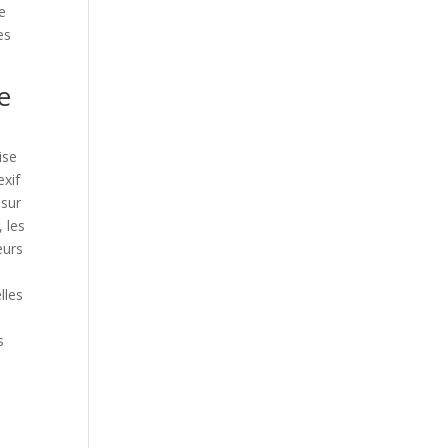
e
es
e
ise
exif
 sur
 les
eurs
lles
s