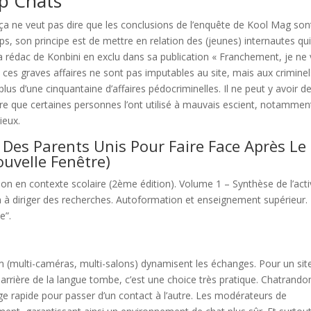
p Chats
, ça ne veut pas dire que les conclusions de l’enquête de Kool Mag son
ps, son principe est de mettre en relation des (jeunes) internautes qu
la rédac de Konbini en exclu dans sa publication « Franchement, je ne
, ces graves affaires ne sont pas imputables au site, mais aux criminel
lus d’une cinquantaine d’affaires pédocriminelles. Il ne peut y avoir d
 que certaines personnes l’ont utilisé à mauvais escient, notammen
ieux.
: Des Parents Unis Pour Faire Face Après Le
ouvelle Fenêtre)
ion en contexte scolaire (2ème édition). Volume 1 – Synthèse de l’acti
on à diriger des recherches. Autoformation et enseignement supérieur.
e”.
um (multi-caméras, multi-salons) dynamisent les échanges. Pour un sit
 barrière de la langue tombe, c’est une choice très pratique. Chatrand
age rapide pour passer d’un contact à l’autre. Les modérateurs de