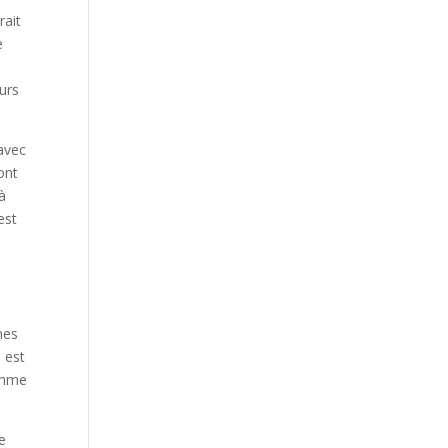
rait
e
eurs
 avec
ront
 à
est
nes
 est
omme
e