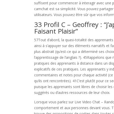
suffisent pour commencer à interagir avec une p
camchat est sa simplicité. Vous pouvez partager
utilisateurs. Vous pouvez être sûr que vos infor
33 Profil C – Geoffrey : “
Faisant Plaisir”
57Tout d’abord, la quasi-totalité des apprenants (
ainsi à s’appuyer sur des éléments narratifs et fac
plus abstrait (qu’est-ce qui a déterminé ses choix
l’apprentissage de l’anglais ?). 45Rappelons que 
pratiques des apprenants à distance dans un disp
explicatifs de ces pratiques. Les apprenants y indi
commentaires et notes pour chaque activité (ce qu’i
qu’ils ont rencontrées). 41C’est plutôt pour ce sec
puisque les apprenants sont libres de choisir les 
suggérés ou d’autres ressources de leur choix.
Lorsque vous parlez sur Live Video Chat – Rando
comportement et aux personnes devant vous. To
trouve des propositions de sorties dans toutes 