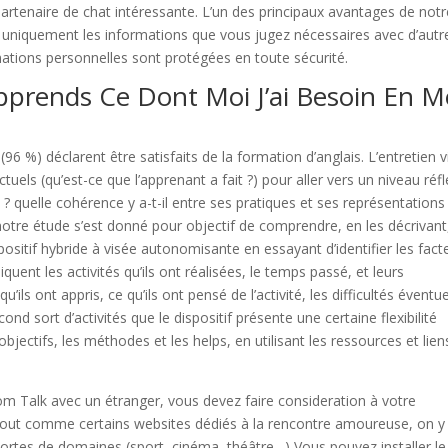
artenaire de chat intéressante. L’un des principaux avantages de notr
 uniquement les informations que vous jugez nécessaires avec d’autr
mations personnelles sont protégées en toute sécurité.
j’apprends Ce Dont Moi J’ai Besoin En M
96 %) déclarent être satisfaits de la formation d’anglais. L’entretien v
tuels (qu’est-ce que l’apprenant a fait ?) pour aller vers un niveau réfl
 ? quelle cohérence y a-t-il entre ses pratiques et ses représentations
notre étude s’est donné pour objectif de comprendre, en les décrivant,
ositif hybride à visée autonomisante en essayant d’identifier les fact
quent les activités qu’ils ont réalisées, le temps passé, et leurs
ls ont appris, ce qu’ils ont pensé de l’activité, les difficultés éventue
ond sort d’activités que le dispositif présente une certaine flexibilité
objectifs, les méthodes et les helps, en utilisant les ressources et lien
m Talk avec un étranger, vous devez faire consideration à votre
ut comme certains websites dédiés à la rencontre amoureuse, on y
sortes de domaines (sport, cinéma, théâtre…) Vous pouvez installer le