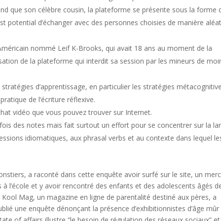
d que son célèbre cousin, la plateforme se présente sous la forme 
 est potential d’échanger avec des personnes choisies de manière aléa
 Américain nommé Leif K-Brooks, qui avait 18 ans au moment de la
lisation de la plateforme qui interdit sa session par les mineurs de moi
es stratégies d’apprentissage, en particulier les stratégies métacognitiv
atique de l’écriture réflexive.
chat vidéo que vous pouvez trouver sur Internet.
arfois des notes mais fait surtout un effort pour se concentrer sur la l
ressions idiomatiques, aux phrasal verbs et au contexte dans lequel le
stiers, a raconté dans cette enquête avoir surfé sur le site, un merc
s à l’école et y avoir rencontré des enfants et des adolescents âgés d
e Kool Mag, un magazine en ligne de parentalité destiné aux pères, a
lié une enquête dénonçant la présence d’exhibitionnistes d’âge mûr
e of affairs illustre “le besoin de régulation des réseaux sociaux” et