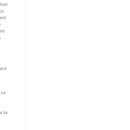
tion
éos
ment
e
mes
s
face
 sa
r lui