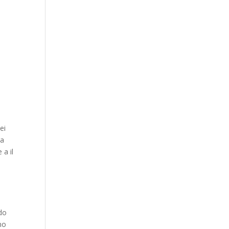
ei
ra
 a il
ndo
mo