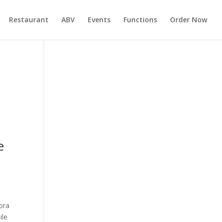
Restaurant
ABV
Events
Functions
Order Now
e
cora
ile