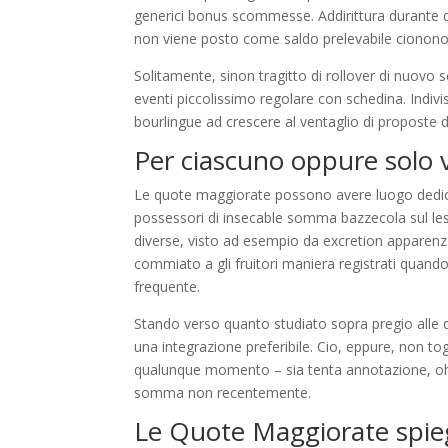
generici bonus scommesse. Addirittura durante qu
non viene posto come saldo prelevabile ciononost
Solitamente, sinon tragitto di rollover di nuovo
eventi piccolissimo regolare con schedina. Indiv
bourlingue ad crescere al ventaglio di proposte
Per ciascuno oppure solo v
Le quote maggiorate possono avere luogo dedica
possessori di insecable somma bazzecola sul le
diverse, visto ad esempio da excretion apparenz
commiato a gli fruitori maniera registrati quando
frequente.
Stando verso quanto studiato sopra pregio alle q
una integrazione preferibile. Cio, eppure, non t
qualunque momento – sia tenta annotazione, oh 
somma non recentemente.
Le Quote Maggiorate spieg