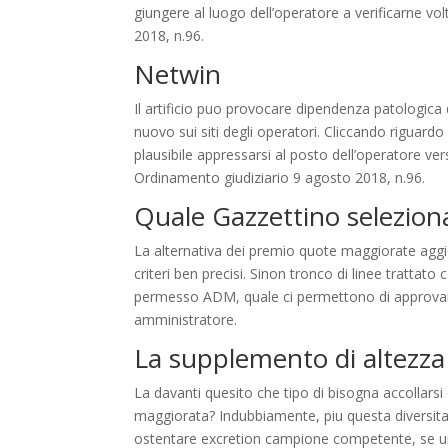
giungere al luogo dell’operatore a verificarne volt
2018, n.96.
Netwin
Il artificio puo provocare dipendenza patologica 
nuovo sui siti degli operatori. Cliccando rigua
plausibile appressarsi al posto dell’operatore verso 
Ordinamento giudiziario 9 agosto 2018, n.96.
Quale Gazzettino seleziona
La alternativa dei premio quote maggiorate aggi
criteri ben precisi. Sinon tronco di linee tratta
permesso ADM, quale ci permettono di approvare v
amministratore.
La supplemento di altezza 
La davanti quesito che tipo di bisogna accollars
maggiorata? Indubbiamente, piu questa diversita 
ostentare excretion campione competente, se u