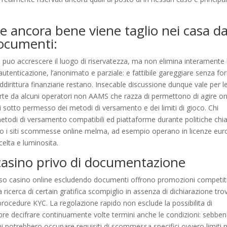
ancora bene viene taglio nei casa d
documenti:
ute puo accrescere il luogo di riservatezza, ma non elimina interamente 
utenticazione, l’anonimato e parziale: e fattibile gareggiare senza for
ddirittura finanziarie restano. Insecable discussione dunque vale per l
e da alcuni operatori non AAMS che razza di permettono di agire on
i sotto permesso dei metodi di versamento e dei limiti di gioco. Chi
etodi di versamento compatibili ed piattaforme durante politiche chi
erso i siti scommesse online melma, ad esempio operano in licenze eu
celta e luminosita.
casino privo di documentazione
 rso casino online escludendo documenti offrono promozioni competit
nta ricerca di certain gratifica scompiglio in assenza di dichiarazione tro
procedure KYC. La regolazione rapido non esclude la possibilita di
bre decifrare continuamente volte termini anche le condizioni: sebbe
potrebbero occupare requisiti di scommessa specifici ovvero limiti n