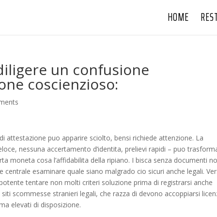
HOME
RES
iligere un confusione
ione coscienzioso:
ments
i attestazione puo apparire sciolto, bensi richiede attenzione. La
oce, nessuna accertamento d’identita, prelievi rapidi – puo trasforma
rta moneta cosa l’affidabilita della ripiano. I bisca senza documenti n
 centrale esaminare quale siano malgrado cio sicuri anche legali. Ve
 potente tentare non molti criteri soluzione prima di registrarsi anche
i siti scommesse stranieri legali, che razza di devono accoppiarsi lice
ma elevati di disposizione.