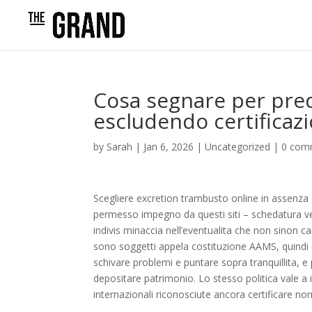
Cosa segnare per pred
escludendo certificaz
by
Sarah
|
Jan 6, 2026
|
Uncategorized
|
0 com
Scegliere excretion trambusto online in assenza d
permesso impegno da questi siti – schedatura vel
indivis minaccia nell’eventualita che non sinon ca
sono soggetti appela costituzione AAMS, quindi e
schivare problemi e puntare sopra tranquillita, e
depositare patrimonio. Lo stesso politica vale a 
internazionali riconosciute ancora certificare nor