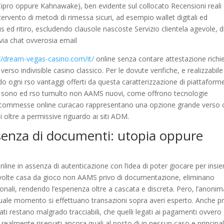
Cipro oppure Kahnawake), ben evidente sul collocato Recensioni reali
ntervento di metodi di rimessa sicuri, ad esempio wallet digitali ed
s ed ritiro, escludendo clausole nascoste Servizio clientela agevole, d
via chat ovverosia email
://dream-vegas-casino.com/it/
online senza contare attestazione richi
 verso indivisible casino classico. Per le dovute verifiche, e realizzabile
o ogni rso vantaggi offerti da questa caratterizzazione di piattaforme
ci sono ed rso tumulto non AAMS nuovi, come offrono tecnologie
ti scommesse online curacao rappresentano una opzione grande verso 
 oltre a permissive riguardo ai siti ADM.
senza di documenti: utopia oppure
online in assenza di autenticazione con l’idea di poter giocare per insi
u volte casa da gioco non AAMS privo di documentazione, eliminano
ersonali, rendendo l’esperienza oltre a cascata e discreta. Pero, l’anoni
n quale momento si effettuano transazioni sopra averi esperto. Anche p
ti restano malgrado tracciabili, che quelli legati ai pagamenti ovvero
 realmente riservati ancora quali al posto di in nessun caso e principa