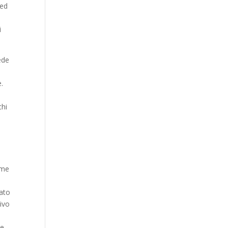
 ed
i
ede
.
chi
eme
mato
rivo
le