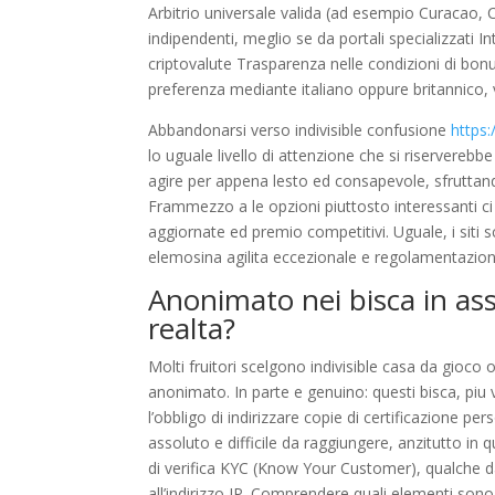
Arbitrio universale valida (ad esempio Curacao, 
indipendenti, meglio se da portali specializzati I
criptovalute Trasparenza nelle condizioni di bonu
preferenza mediante italiano oppure britannico, 
Abbandonarsi verso indivisible confusione
https
lo uguale livello di attenzione che si riserverebbe
agire per appena lesto ed consapevole, sfruttand
Frammezzo a le opzioni piuttosto interessanti 
aggiornate ed premio competitivi. Uguale, i si
elemosina agilita eccezionale e regolamentazioni
Anonimato nei bisca in as
realta?
Molti fruitori scelgono indivisible casa da gioco 
anonimato. In parte e genuino: questi bisca, pi
l’obbligo di indirizzare copie di certificazione p
assoluto e difficile da raggiungere, anzitutto i
di verifica KYC (Know Your Customer), qualche da
all’indirizzo IP. Comprendere quali elementi sono