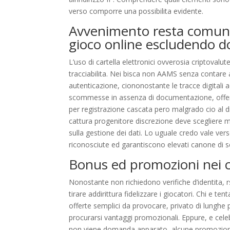
verso comporre una possibilita evidente.
Avvenimento resta comune 
gioco online escludendo 
L’uso di cartella elettronici ovverosia criptoval
tracciabilita. Nei bisca non AAMS senza contare a
autenticazione, ciononostante le tracce digitali a
scommesse in assenza di documentazione, offert
per registrazione cascata pero malgrado cio al d
cattura progenitore discrezione deve scegliere m
sulla gestione dei dati. Lo uguale credo vale v
riconosciute ed garantiscono elevati canone di s
Bonus ed promozioni nei 
Nonostante non richiedono verifiche d’identita,
tirare addirittura fidelizzare i giocatori. Chi e te
offerte semplici da provocare, privato di lunghe 
procurarsi vantaggi promozionali. Eppure, e cele
non viene domanda apparato, alcune promozioni 