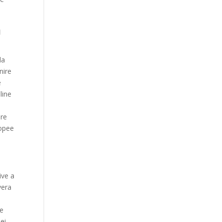
a
la
nire
e
line
are
ropee
ive a
vera
ne
ei