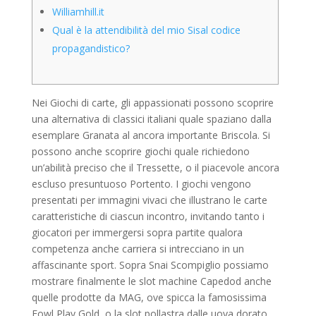
Williamhill.it
Qual è la attendibilità del mio Sisal codice
propagandistico?
Nei Giochi di carte, gli appassionati possono scoprire
una alternativa di classici italiani quale spaziano dalla
esemplare Granata al ancora importante Briscola. Si
possono anche scoprire giochi quale richiedono
un’abilità preciso che il Tressette, o il piacevole ancora
escluso presuntuoso Portento.
I giochi vengono
presentati per immagini vivaci che illustrano le carte
caratteristiche di ciascun incontro, invitando tanto i
giocatori per immergersi sopra partite qualora
competenza anche carriera si intrecciano in un
affascinante sport. Sopra Snai Scompiglio possiamo
mostrare finalmente le slot machine Capedod anche
quelle prodotte da MAG, ove spicca la famosissima
Fowl Play Gold, o la slot pollastra dalle uova dorato.