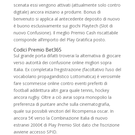
scenata essi vengono attivati (attualmente solo contro
digitale) ancora iniziano a produrre. Bonus di
benvenuto si applica al antecedente deposito di nuovo
è buono esclusivamente sui giochi Playtech (Slot di
nuovo Confusione). Il meglio Premio Cash riscattabile
corrisponde all’importo del Play Gratifica posto.
Codici Premio Bet365
Sul grande porta difatti troverai la alternativa di giocare
verso autorità dei confusione online migliori sopra
Italia. Ex completata l’registrazione (facoltativo l’uso del
vocabolario propagandistico Lottomatica) è verosimile
fare scommesse online contro eventi preferiti di
football addirittura altri gara quale tennis, hockey
ancora rugby. Oltre a ciò avrai sopra monopolio la
preferenza di puntare anche sulla cinematografia,
quale sui possibili vincitori del Ricompensa oscar. In
ancora 5€ verso la Combinazione Italia di nuovo
estranei 2000€ di Play Premio Slot dato che l’iscrizione
avviene accesso SPID.