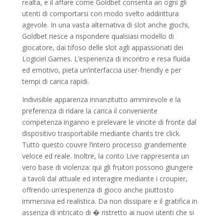
realta, e il affare come Goldbet consenta an ogni gli
utenti di comportarsi con modo svelto addirittura
agevole. In una vasta alternativa di slot anche giochi,
Goldbet riesce a rispondere qualsiasi modello di
giocatore, dai tifoso delle slot agli appassionati dei
Logiciel Games. L’esperienza di incontro e resa fluida
ed emotivo, pieta un’interfaccia user-friendly e per
tempi di carica rapidi.
Indivisible apparenza innanzitutto ammirevole e la
preferenza di ridare la carica il conveniente
competenza inganno e prelevare le vincite di fronte dal
dispositivo trasportabile mediante chants tre click.
Tutto questo couvre l’intero processo grandemente
veloce ed reale. Inoltre, la conto Live rappresenta un
vero base di violenza: qui gli fruitori possono giungere
a tavoli dal attuale ed interagire mediante i croupier,
offrendo un’esperienza di gioco anche piuttosto
immersiva ed realistica. Da non dissipare e il gratifica in
assenza di intricato di � ristretto ai nuovi utenti che si