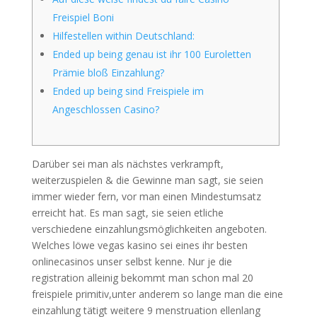
Freispiel Boni
Hilfestellen within Deutschland:
Ended up being genau ist ihr 100 Euroletten
Prämie bloß Einzahlung?
Ended up being sind Freispiele im
Angeschlossen Casino?
Darüber sei man als nächstes verkrampft,
weiterzuspielen & die Gewinne man sagt, sie seien
immer wieder fern, vor man einen Mindestumsatz
erreicht hat. Es man sagt, sie seien etliche
verschiedene einzahlungsmöglichkeiten angeboten.
Welches löwe vegas kasino sei eines ihr besten
onlinecasinos unser selbst kenne.
Nur je die
registration alleinig bekommt man schon mal 20
freispiele primitiv,unter anderem so lange man die eine
einzahlung tätigt weitere 9 menstruation ellenlang