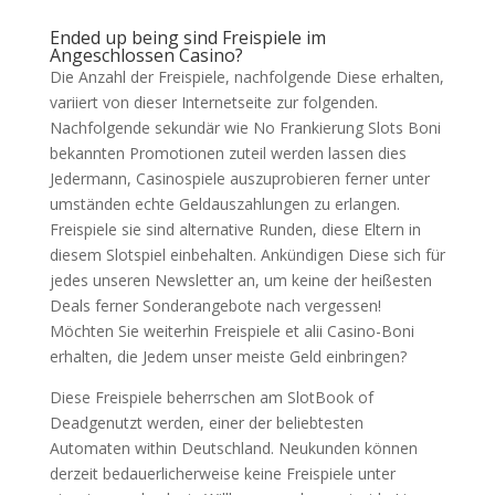
Ended up being sind Freispiele im
Angeschlossen Casino?
Die Anzahl der Freispiele, nachfolgende Diese erhalten,
variiert von dieser Internetseite zur folgenden.
Nachfolgende sekundär wie No Frankierung Slots Boni
bekannten Promotionen zuteil werden lassen dies
Jedermann, Casinospiele auszuprobieren ferner unter
umständen echte Geldauszahlungen zu erlangen.
Freispiele sie sind alternative Runden, diese Eltern in
diesem Slotspiel einbehalten. Ankündigen Diese sich für
jedes unseren Newsletter an, um keine der heißesten
Deals ferner Sonderangebote nach vergessen!
Möchten Sie weiterhin Freispiele et alii Casino-Boni
erhalten, die Jedem unser meiste Geld einbringen?
Diese Freispiele beherrschen am SlotBook of
Deadgenutzt werden, einer der beliebtesten
Automaten within Deutschland. Neukunden können
derzeit bedauerlicherweise keine Freispiele unter