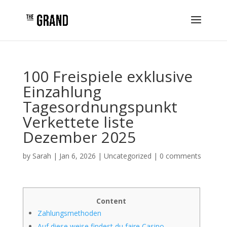
100 Freispiele exklusive
Einzahlung
Tagesordnungspunkt
Verkettete liste
Dezember 2025
by
Sarah
|
Jan 6, 2026
|
Uncategorized
|
0 comments
Content
Zahlungsmethoden
Auf diese weise findest du faire Casino