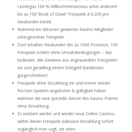
LeoVegas 100 % Willkommensbonus unter anderem
bis zu 100″Book of Dead“ Freispiele à 0,25€ pro
Neukunden bereit.
Während ein Aktionen gewinnen Kasino-Mitglieder
untergeordnet Freispiele.
Dort erhalten Neukunden Bis zu 100€ Provision, 100
Freispiele isoliert ohne Umsatzbedingungen – das
bedeutet, alle Gewinne aus angewandten Freispielen
sie sind geradlinig einem Echtgeld-Bankkonto
gutgeschrieben!
Freispiele ohne Einzahlung sie sind immer wieder
frischen Spielern angeboten & gültigkeit haben
wanneer die eine spezielle Gerüst des Kasino Prämie
ohne Einzahlung.
Es existiert wieder und wieder neue Online Casinos,
within denen Freispiele exklusive Einzahlung sofort
zugänglich man sagt, sie seien.